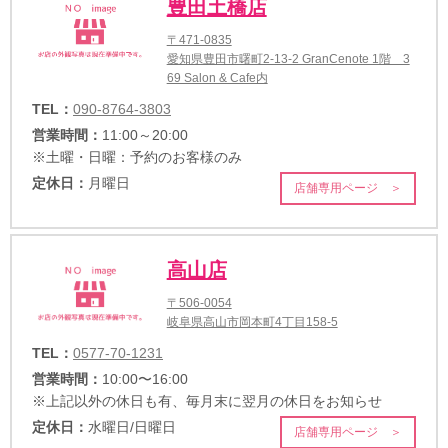
豊田土橋店
〒471-0835
愛知県豊田市曙町2-13-2 GranCenote 1階 3
69 Salon & Cafe内
TEL：
090-8764-3803
営業時間：
11:00～20:00
※土曜・日曜：予約のお客様のみ
定休日：
月曜日
店舗専用ページ ＞
高山店
〒506-0054
岐阜県高山市岡本町4丁目158-5
TEL：
0577-70-1231
営業時間：
10:00〜16:00
※上記以外の休日も有、毎月末に翌月の休日をお知らせ
定休日：
水曜日/日曜日
店舗専用ページ ＞