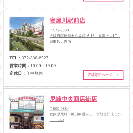
寝屋川駅前店
〒572-0838
大阪府寝屋川市八坂町16-16 丸喜ビル1F
買取店大吉内
TEL：
072-838-8527
営業時間：
10:00～19:00
定休日：
年中無休
店舗専用ページ ＞
尼崎中央商店街店
〒660-0884
兵庫県尼崎市神田中通3-56 買取専門店ミン
トエス内