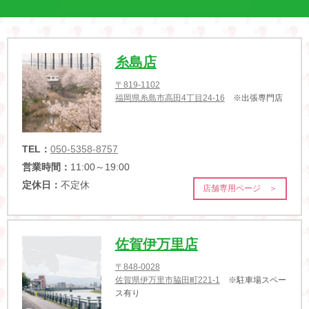
糸島店
〒819-1102
福岡県糸島市高田4丁目24-16
※出張専門店
TEL：
050-5358-8757
営業時間：
11:00～19:00
定休日：
不定休
店舗専用ページ ＞
佐賀伊万里店
〒848-0028
佐賀県伊万里市脇田町221-1
※駐車場スペー
ス有り