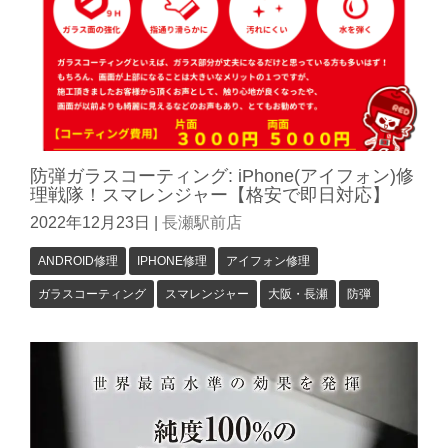
防弾ガラスコーティング: iPhone(アイフォン)修
理戦隊！スマレンジャー【格安で即日対応】
2022年12月23日
|
長瀬駅前店
ANDROID修理
IPHONE修理
アイフォン修理
ガラスコーティング
スマレンジャー
大阪・長瀬
防弾