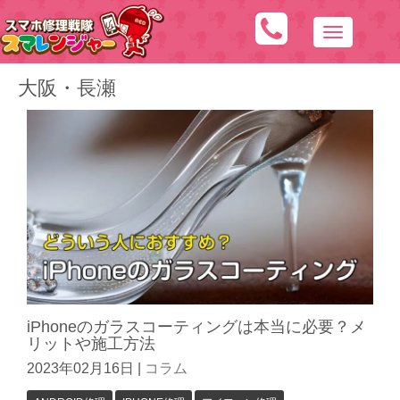
N
a
大阪・長瀬
v
i
g
a
t
i
o
n
iPhoneのガラスコーティングは本当に必要？メ
リットや施工方法
2023年02月16日
|
コラム