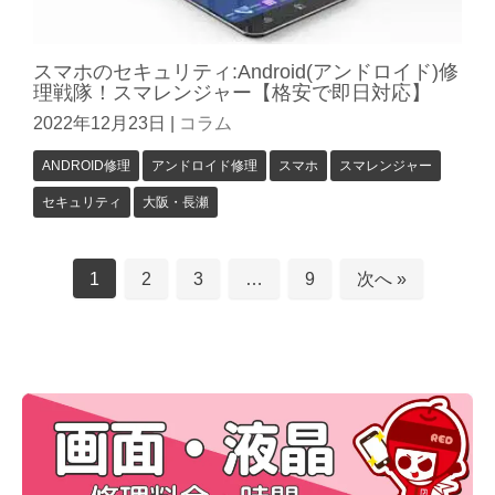
スマホのセキュリティ:Android(アンドロイド)修
理戦隊！スマレンジャー【格安で即日対応】
2022年12月23日
|
コラム
ANDROID修理
アンドロイド修理
スマホ
スマレンジャー
セキュリティ
大阪・長瀬
1
2
3
…
9
次へ »