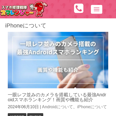
N
a
iPhoneについて
v
i
g
a
t
i
o
n
一眼レフ並みのカメラを搭載している最強Andr
oidスマホランキング！画質や機能も紹介
2024年06月10日
|
Androidについて
、
iPhoneについて