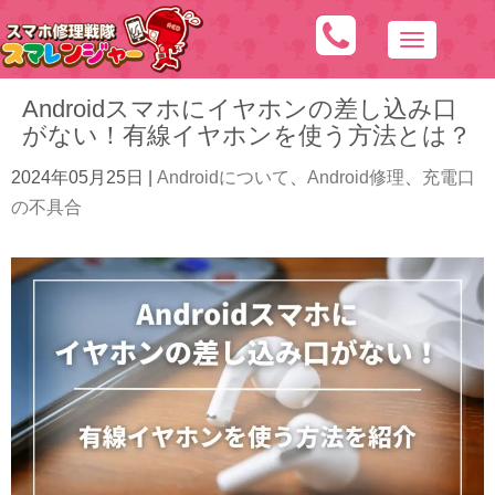
N
a
Androidスマホにイヤホンの差し込み口
v
がない！有線イヤホンを使う方法とは？
i
g
2024年05月25日
|
Androidについて
、
Android修理
、
充電口
a
の不具合
t
i
o
n