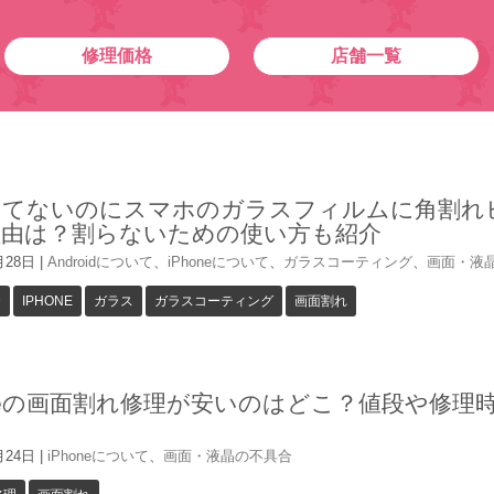
修理価格
店舗一覧
してないのにスマホのガラスフィルムに角割れ
理由は？割らないための使い方も紹介
月28日
|
Androidについて
、
iPhoneについて
、
ガラスコーティング
、
画面・液
D
IPHONE
ガラス
ガラスコーティング
画面割れ
oneの画面割れ修理が安いのはどこ？値段や修理
月24日
|
iPhoneについて
、
画面・液晶の不具合