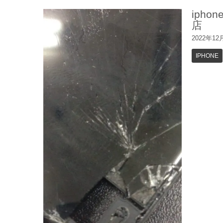
iph
店
2022年12
IPHONE