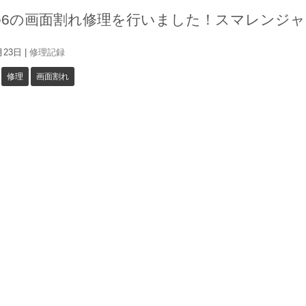
one6の画面割れ修理を行いました！スマレンジ
月23日
|
修理記録
修理
画面割れ