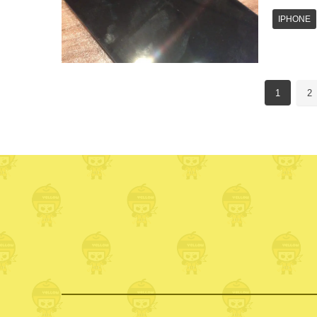
IPHONE
1
2