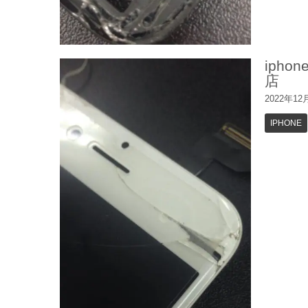
iph
店
2022年12
IPHONE