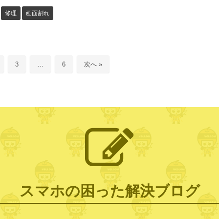
修理
画面割れ
3
…
6
次へ »
スマホの困った解決ブログ