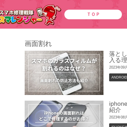
ＴＯＰ
画面割れ
落と
入る
2023年09
ANDROI
iph
紹介
2023年08