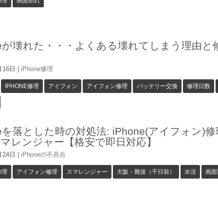
修理
画面割れ
oneが壊れた・・・よくある壊れてしまう理由と
月16日
|
iPhone修理
IPHONE修理
アイフォン
アイフォン修理
バッテリー交換
修理日数
oneを落とした時の対処法: iPhone(アイフォン)
スマレンジャー【格安で即日対応】
月24日
|
iPhoneの不具合
修理
アイフォン修理
スマレンジャー
大阪・難波（千日前）
水没
画面