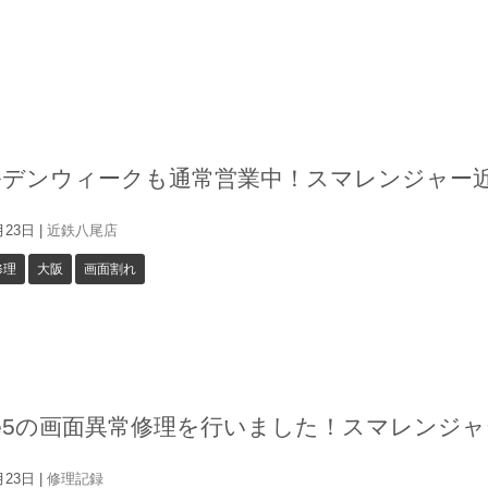
ルデンウィークも通常営業中！スマレンジャー
月23日
|
近鉄八尾店
修理
大阪
画面割れ
one5の画面異常修理を行いました！スマレンジ
月23日
|
修理記録