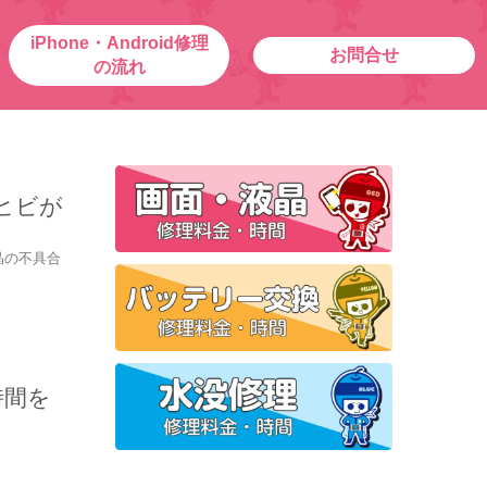
iPhone・Android修理
お問合せ
の流れ
ヒビが
晶の不具合
時間を