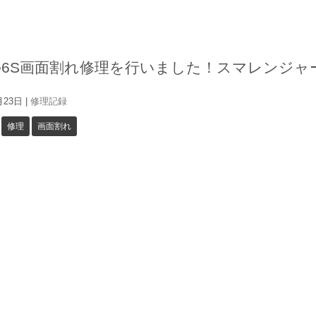
one6S画面割れ修理を行いました！スマレンジャ
月23日
|
修理記録
修理
画面割れ