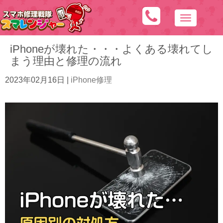
N
a
iPhoneが壊れた・・・よくある壊れてし
v
まう理由と修理の流れ
i
g
2023年02月16日
|
iPhone修理
a
t
i
o
n