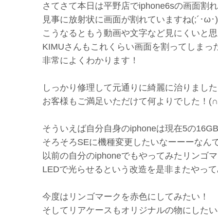
さてさて本日は平野店でiphone6sの画面
見事に放射状に画面が割れていますね(;´･ω･)
こうなるともう動画や文字など見にくいと思
KIMUさんもこれくらい画面を割ってしまっ
非常によくわかります！
しっかり修理して元通りに綺麗に治りました
お客様もご満足いただけて何よりでした！(∩´
そういえば自分自身のiphoneは現在5の1
そろそろSEに機種変更したいなーーーなん
以前の自分のiphoneでもやってみたリンゴ
LEDで光らせるという改造を是非またやっ
今度はリンゴマークを赤色にしてみたい！
そしてリアケースもオリジナルの物にしたい