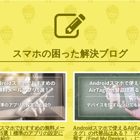
スマホの困った解決ブログ
oidスマホでおすすめの無料メー
Androidスマホで使えるAirT
5選！標準のアプリの設定に
タグ）の代替品はある？「デ
も紹介
探す（Find My Device）