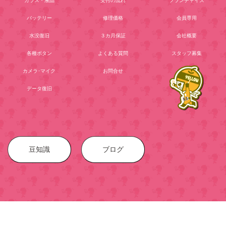
ガラス・液晶
受付の流れ
フランチャイズ
バッテリー
修理価格
会員専用
水没復旧
３カ月保証
会社概要
各種ボタン
よくある質問
スタッフ募集
カメラ･マイク
お問合せ
データ復旧
豆知識
ブログ