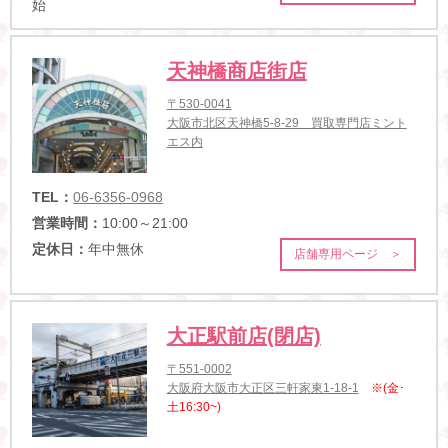
始
天神橋商店街店
〒530-0041
大阪市北区天神橋5-8-29 買取専門店ミント
エス内
TEL：
06-6356-0968
営業時間：
10:00～21:00
定休日：
年中無休
店舗専用ページ ＞
大正駅前店(閉店)
〒551-0002
大阪府大阪市大正区三軒家東1-18-1
※(金･
土16:30~)