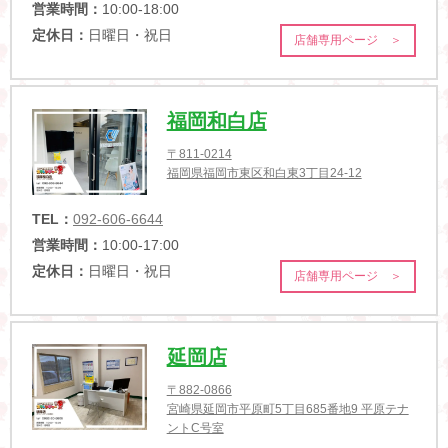
営業時間：
10:00-18:00
定休日：
日曜日・祝日
店舗専用ページ ＞
福岡和白店
〒811-0214
福岡県福岡市東区和白東3丁目24-12
TEL：
092-606-6644
営業時間：
10:00-17:00
定休日：
日曜日・祝日
店舗専用ページ ＞
延岡店
〒882-0866
宮崎県延岡市平原町5丁目685番地9 平原テナ
ントC号室