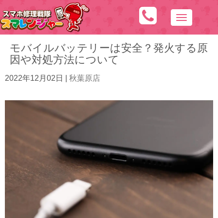
N
a
モバイルバッテリーは安全？発火する原
v
因や対処方法について
i
g
2022年12月02日
|
秋葉原店
a
t
i
o
n