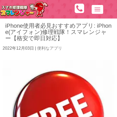
N
a
iPhone使用者必見おすすめアプリ: iPhon
v
e(アイフォン)修理戦隊！スマレンジャ
i
ー【格安で即日対応】
g
a
2022年12月03日
|
便利なアプリ
t
i
o
n