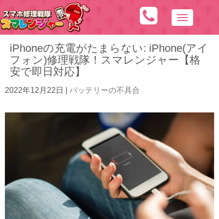
N
a
iPhoneの充電がたまらない: iPhone(アイ
v
フォン)修理戦隊！スマレンジャー【格
i
安で即日対応】
g
a
2022年12月22日
|
バッテリーの不具合
t
i
o
n