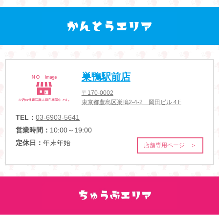
巣鴨駅前店
〒170-0002
東京都豊島区巣鴨2-4-2 岡田ビル４F
TEL：
03-6903-5641
営業時間：
10:00～19:00
定休日：
年末年始
店舗専用ページ ＞