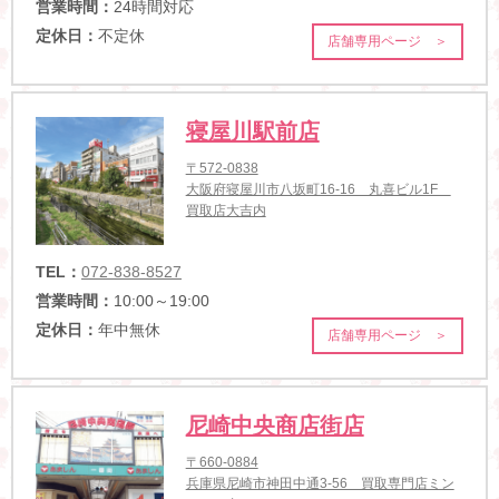
営業時間：
24時間対応
定休日：
不定休
店舗専用ページ ＞
寝屋川駅前店
〒572-0838
大阪府寝屋川市八坂町16-16 丸喜ビル1F
買取店大吉内
TEL：
072-838-8527
営業時間：
10:00～19:00
定休日：
年中無休
店舗専用ページ ＞
尼崎中央商店街店
〒660-0884
兵庫県尼崎市神田中通3-56 買取専門店ミン