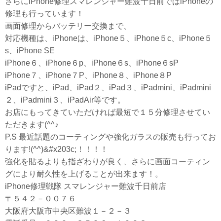
さらにiPhone修理スマレンジャー難波千日前ではiPhoneの
修理も行っています！
画面修理からバッテリー交換まで、
対応機種は、iPhoneは、iPhone５、iPhone５c、iPhone５
s、iPhone SE
iPhone６、iPhone６p、iPhone６s、iPhone６sP
iPhone７、iPhone７P、iPhone８、iPhone８P
iPadですと、iPad、iPad２、iPad３、iPadmini、iPadmini
２、iPadmini３、iPadAir等です。
お店にもってきていただければ最短で１５分修理させてい
ただきます(^^♪
P.S 最近話題のコーティングや強化ガラスの販売も行ってお
ります!(^^)&#x203c;！！！！
強化を貼るよりも指ざわりが良く、さらに画面コーティン
グにより耐久性を上げることが出来ます！。
iPhone修理戦隊 スマレンジャー難波千日前店
〒５４２－００７６
大阪府大阪市中央区難波１－２－３