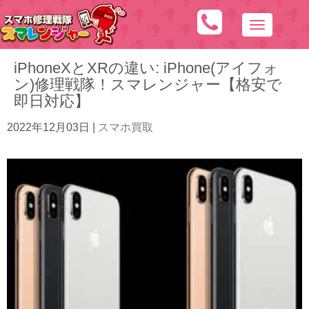
N
a
iPhoneXとXRの違い: iPhone(アイフォ
v
ン)修理戦隊！スマレンジャー【格安で
i
即日対応】
g
a
2022年12月03日
|
スマホ買取
t
i
o
n