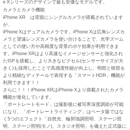
e Xシリーズのデザインで最も安価なモデルです。
カメラとカメラ機能
iPhone XR は背面にシングルカメラが搭載されています
が、
iPhone Xはデュアルカメラです。iPhone Xは広角レンズカ
メラと望遠レンズカメラを使い分けることで、光学ズーム
としての使い方や高精度な背景のボケ効果が利用できま
す。iPhone XRはより高速なイメージセンサーと強化され
たISPを搭載し、より大きなピクセル(センサーサイズが大
きく)も採用したことで高感度性能が向上し、明部と暗部を
より精細なディテールで表現する「スマートHDR」機能が
利用できます！！
さらに！！！iPhone XRはiPhone Xより搭載されたカメラ
機能が進化しています。
「ポートレートモード」は撮影後に被写界深度調節が可能
になり、「ポートレートライティング」はベータ版ではな
く5つのエフェクト「自然光、輪郭強調照明、ステージ照
明、ステージ照明(モノ)、スタジオ照明」を備えた正式版に