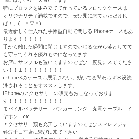
他にはないケース置いてます！！！
特にブロックを組み立てて作っているブロックケースは、
オリジナリティ満載ですので、ぜひ見に来ていただけれ
ば！。( ＾▽＾)
最近新しく仕入れた手帳型自動で閉じるiPhoneケースもあ
ります！！！！！
手から離した瞬間に閉じますのでいじるながら落としてて
も守ってくれる優れものになってます
お店にサンプルも置いてますのでぜひ一度見に来てくださ
い！！１！！！！！！！！
iPhoneXのケースも展示さない、効いてる関わらず水没洗
浄されることをオススメします。
iPhoneのアクセサリーの販売もおこなっておりま
す！！！！！！！！！！！！
モバイルバッテリー バンカーリング 充電ケーブル イ
ヤホン etc….
アクセサリー類も充実していますのでぜひスマレンジャー
難波千日前店に遊びに来て下さい