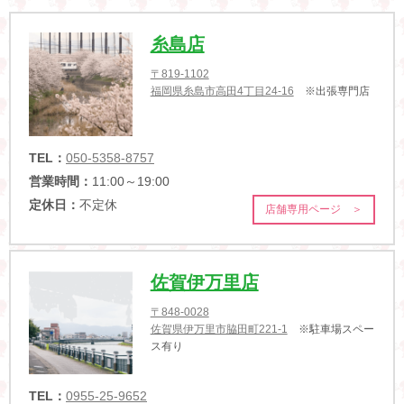
糸島店
〒819-1102
福岡県糸島市高田4丁目24-16
※出張専門店
TEL：
050-5358-8757
営業時間：
11:00～19:00
定休日：
不定休
店舗専用ページ ＞
佐賀伊万里店
〒848-0028
佐賀県伊万里市脇田町221-1
※駐車場スペー
ス有り
TEL：
0955-25-9652