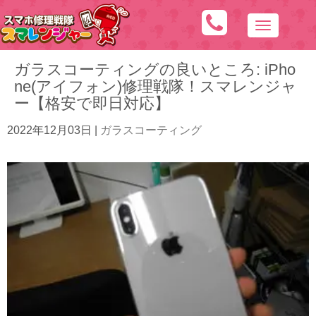
N
a
ガラスコーティングの良いところ: iPho
v
ne(アイフォン)修理戦隊！スマレンジャ
i
ー【格安で即日対応】
g
a
2022年12月03日
|
ガラスコーティング
t
i
o
n