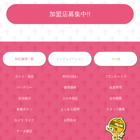
加盟店募集中!!
対応修理一覧
インフォメーション
その他
ガラス・液晶
受付の流れ
フランチャイズ
バッテリー
修理価格
会員専用
水没復旧
３カ月保証
会社概要
各種ボタン
よくある質問
スタッフ募集
カメラ･マイク
お問合せ
データ復旧