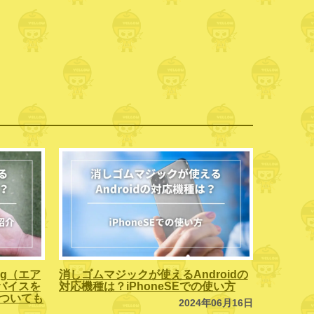
ag（エア
消しゴムマジックが使えるAndroidの
バイスを
対応機種は？iPhoneSEでの使い方
」についても
2024年06月16日