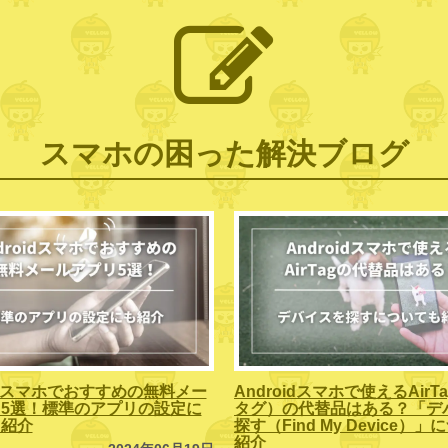
スマホの困った解決ブログ
oidスマホでおすすめの無料メー
Androidスマホで使えるAirT
5選！標準のアプリの設定に
タグ）の代替品はある？「デ
も紹介
探す（Find My Device）
紹介