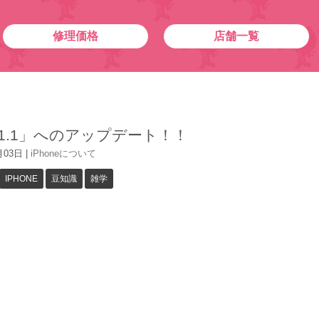
修理価格
店舗一覧
s11.1」へのアップデート！！
月03日
|
iPhoneについて
IPHONE
豆知識
雑学