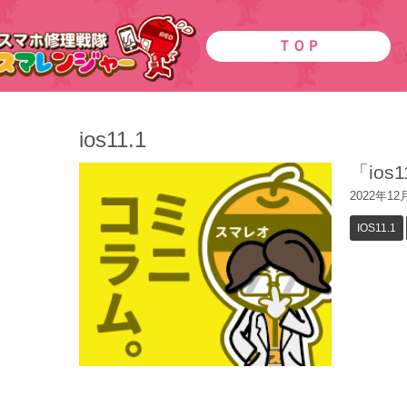
ＴＯＰ
ios11.1
「io
2022年12
IOS11.1