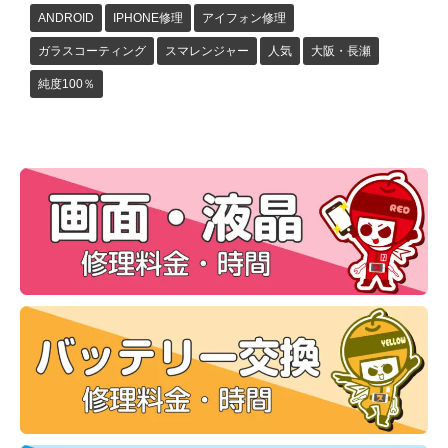
ANDROID
IPHONE修理
アイフォン修理
ガラスコーティング
スマレンジャー
人気
大阪・長瀬
純度100％