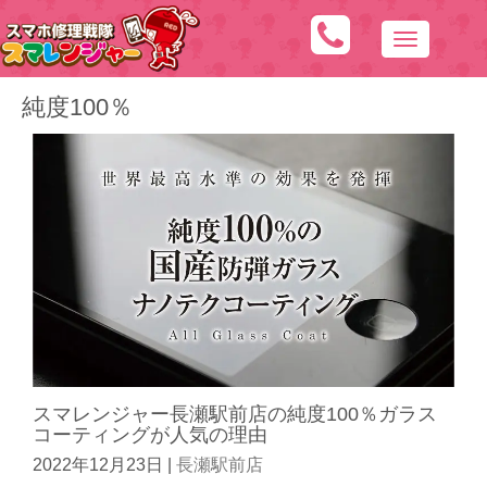
N
a
純度100％
v
i
g
a
t
i
o
n
スマレンジャー長瀬駅前店の純度100％ガラス
コーティングが人気の理由
2022年12月23日
|
長瀬駅前店