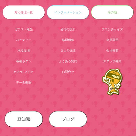
対応修理一覧
インフォメーション
その他
ガラス・液晶
受付の流れ
フランチャイズ
バッテリー
修理価格
会員専用
水没復旧
３カ月保証
会社概要
各種ボタン
よくある質問
スタッフ募集
カメラ･マイク
お問合せ
データ復旧
豆知識
ブログ