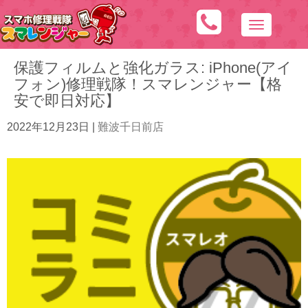
N
a
保護フィルムと強化ガラス: iPhone(アイ
v
フォン)修理戦隊！スマレンジャー【格
i
安で即日対応】
g
a
2022年12月23日
|
難波千日前店
t
i
o
n