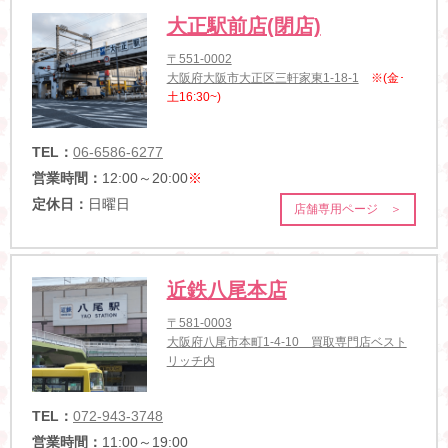
大正駅前店(閉店)
〒551-0002
大阪府大阪市大正区三軒家東1-18-1
※(金･
土16:30~)
TEL：
06-6586-6277
営業時間：
12:00～20:00
※
定休日：
日曜日
店舗専用ページ ＞
近鉄八尾本店
〒581-0003
大阪府八尾市本町1-4-10 買取専門店ベスト
リッチ内
TEL：
072-943-3748
営業時間：
11:00～19:00