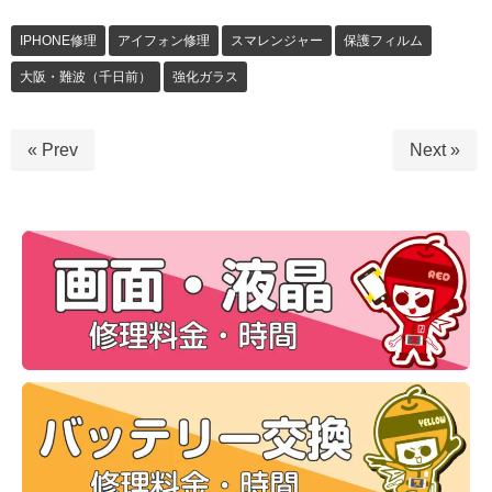
IPHONE修理
アイフォン修理
スマレンジャー
保護フィルム
大阪・難波（千日前）
強化ガラス
« Prev
Next »