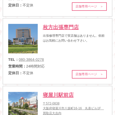
定休日：
不定休
店舗専用ページ ＞
枚方出張専門店
出張修理専門店で実店舗はありません。依頼
はお気軽にお問い合わせ下さい。
TEL：
080-3864-0278
営業時間：
24時間対応
定休日：
不定休
店舗専用ページ ＞
寝屋川駅前店
〒572-0838
大阪府寝屋川市八坂町16-16 丸喜ビル1F
買取店大吉内