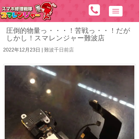
N
a
圧倒的物量っ・・・！苦戦っ・・！だが
v
しかし！スマレンジャー難波店
i
g
2022年12月23日
|
難波千日前店
a
t
i
o
n