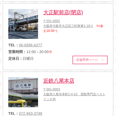
大正駅前店(閉店)
〒551-0002
大阪府大阪市大正区三軒家東1-18-1
※(金･
土16:30~)
TEL：
06-6586-6277
営業時間：
12:00～20:00
※
定休日：
日曜日
店舗専用ページ ＞
近鉄八尾本店
〒581-0003
大阪府八尾市本町1-4-10 買取専門店ベスト
リッチ内
TEL：
072-943-3748