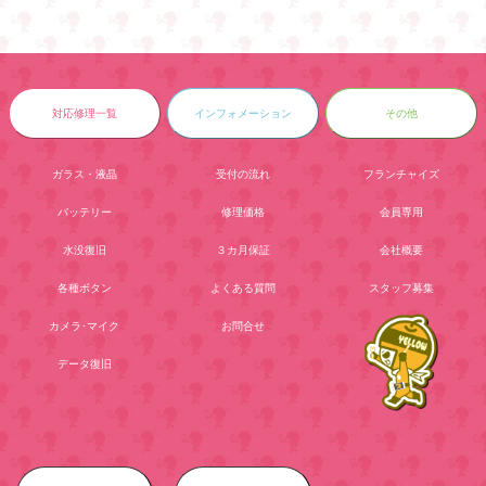
対応修理一覧
インフォメーション
その他
ガラス・液晶
受付の流れ
フランチャイズ
バッテリー
修理価格
会員専用
水没復旧
３カ月保証
会社概要
各種ボタン
よくある質問
スタッフ募集
カメラ･マイク
お問合せ
データ復旧