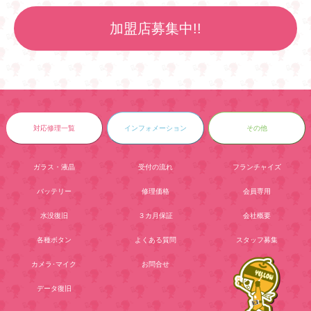
加盟店募集中!!
対応修理一覧
インフォメーション
その他
ガラス・液晶
受付の流れ
フランチャイズ
バッテリー
修理価格
会員専用
水没復旧
３カ月保証
会社概要
各種ボタン
よくある質問
スタッフ募集
カメラ･マイク
お問合せ
データ復旧