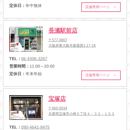
定休日：
年中無休
店舗専用ページ ＞
長瀬駅前店
〒577-0807
大阪府東大阪市菱屋西1-17-16
TEL：
06-4306-3267
営業時間：
11:00～20:00
定休日：
年末年始
店舗専用ページ ＞
宝塚店
〒665-0034
兵庫県宝塚市小林５丁目４－３３－１０３
TEL：
090-4641-8475