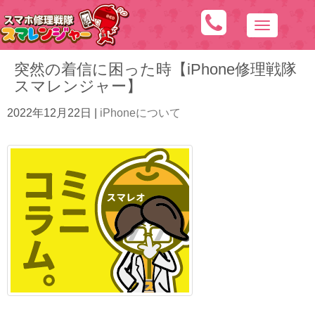
N
a
突然の着信に困った時【iPhone修理戦隊
v
スマレンジャー】
i
g
2022年12月22日
|
iPhoneについて
a
t
i
o
n