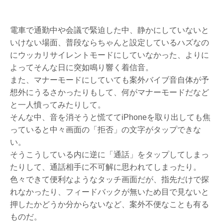
電車で通勤中や会議で緊迫した中、静かにしていないと
いけない場面、普段ならちゃんと設定しているハズなの
にウッカリサイレントモードにしていなかった、よりに
よってそんな日に突如鳴り響く着信音。
また、マナーモードにしていても案外バイブ音自体が予
想外にうるさかったりもして、何がマナーモードだなど
と一人憤ってみたりして。
そんな中、音を消そうと慌ててiPhoneを取り出しても焦
っていると中々画面の「拒否」の文字がタップできな
い。
そうこうしている内に逆に「通話」をタップしてしまっ
たりして、通話相手に不可解に思われてしまったり。
色々できて便利なようなタッチ画面だが、指先だけで探
れなかったり、フィードバックが無いため目で見ないと
押したかどうか分からないなど、案外不便なことも有る
ものだ。