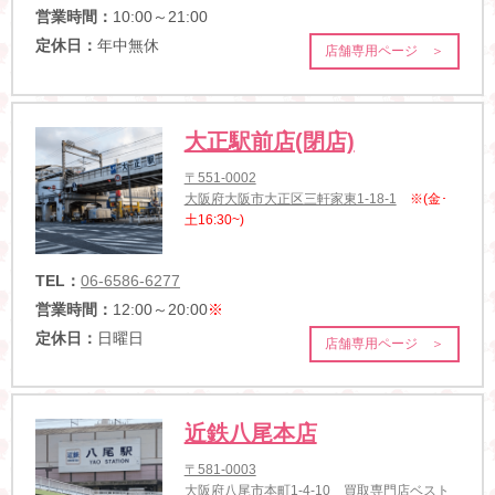
営業時間：
10:00～21:00
定休日：
年中無休
店舗専用ページ ＞
大正駅前店(閉店)
〒551-0002
大阪府大阪市大正区三軒家東1-18-1
※(金･
土16:30~)
TEL：
06-6586-6277
営業時間：
12:00～20:00
※
定休日：
日曜日
店舗専用ページ ＞
近鉄八尾本店
〒581-0003
大阪府八尾市本町1-4-10 買取専門店ベスト