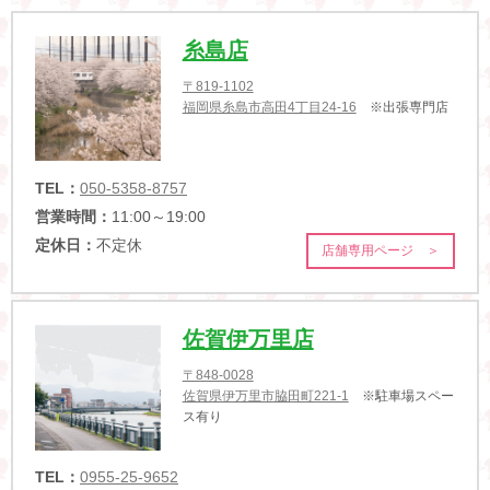
糸島店
〒819-1102
福岡県糸島市高田4丁目24-16
※出張専門店
TEL：
050-5358-8757
営業時間：
11:00～19:00
定休日：
不定休
店舗専用ページ ＞
佐賀伊万里店
〒848-0028
佐賀県伊万里市脇田町221-1
※駐車場スペー
ス有り
TEL：
0955-25-9652