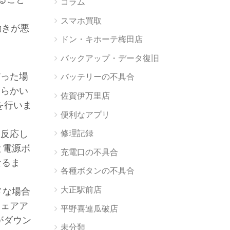
コラム
スマホ買取
動きが悪
ドン・キホーテ梅田店
バックアップ・データ復旧
だった場
バッテリーの不具合
わらかい
佐賀伊万里店
を行いま
便利なアプリ
も反応し
修理記録
と電源ボ
充電口の不具合
なるま
各種ボタンの不具合
大正駅前店
メな場合
ウェアア
平野喜連瓜破店
がダウン
未分類