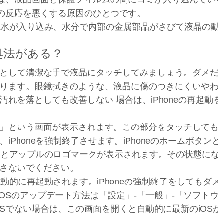
の反応を悪くする原因のひとつです。
部に水が入り込み、水分で内部の金属部品がさびて液晶の
処法がある？
として清潔な手で液晶にタッチしてみましょう。ダメ
ります。眼鏡拭きのような、液晶に傷のつきにくいや
れを落としても改善しない 場合は、iPhoneの再起動
」という画面が表示されます。この部分をタッチして
Phoneを強制終了させます。iPhoneのホームボタン
るとアップルのロゴマークが表示されます。その状態に
さないでください。
自動的に再起動されます。iPhoneの強制終了をしてもダ
iOSのアップデート方法は「設定」-「一般」-「ソフト
Sでない場合は、この画面を開くと自動的に最新のiOS