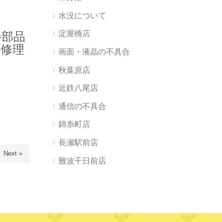
水没について
淀屋橋店
の部品
に修理
画面・液晶の不具合
秋葉原店
近鉄八尾店
通信の不具合
錦糸町店
長瀬駅前店
Next »
難波千日前店