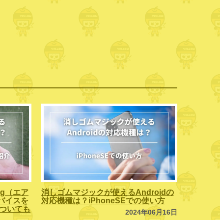
ag（エア
消しゴムマジックが使えるAndroidの
バイスを
対応機種は？iPhoneSEでの使い方
」についても
2024年06月16日