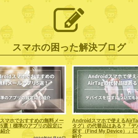
スマホの困った解決ブログ
oidスマホでおすすめの無料メー
Androidスマホで使えるAirT
5選！標準のアプリの設定に
タグ）の代替品はある？「デ
も紹介
探す（Find My Device）
紹介