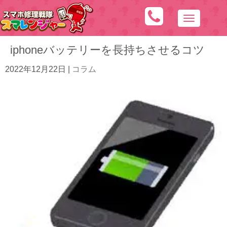
N
a
iphoneバッテリーを長持ちさせるコツ
v
i
2022年12月22日
|
コラム
g
a
t
i
o
n