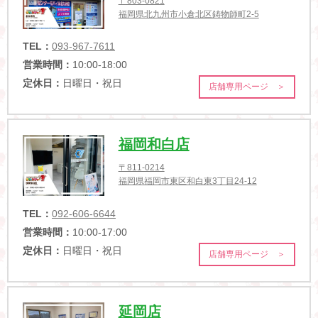
〒803-0821
福岡県北九州市小倉北区鋳物師町2-5
TEL：
093-967-7611
営業時間：
10:00-18:00
定休日：
日曜日・祝日
店舗専用ページ ＞
福岡和白店
〒811-0214
福岡県福岡市東区和白東3丁目24-12
TEL：
092-606-6644
営業時間：
10:00-17:00
定休日：
日曜日・祝日
店舗専用ページ ＞
延岡店