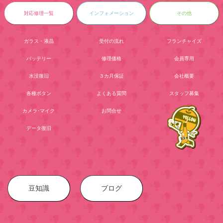
対応修理一覧
インフォメーション
その他
ガラス・液晶
受付の流れ
フランチャイズ
バッテリー
修理価格
会員専用
水没復旧
３カ月保証
会社概要
各種ボタン
よくある質問
スタッフ募集
カメラ･マイク
お問合せ
データ復旧
豆知識
ブログ