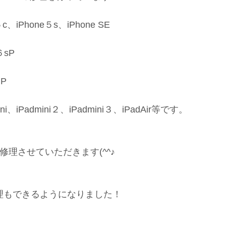
、iPhone５s、iPhone SE
６sP
８P
i、iPadmini２、iPadmini３、iPadAir等です。
理させていただきます(^^♪
修理もできるようになりました！