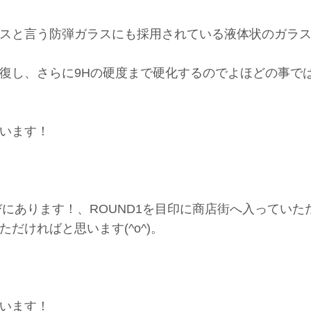
スと言う防弾ガラスにも採用されている液体状のガラ
復し、さらに9Hの硬度まで硬化するのでよほどの事で
います！
びにあります！、ROUND1を目印に商店街へ入っていた
だければと思います(^o^)。
います！