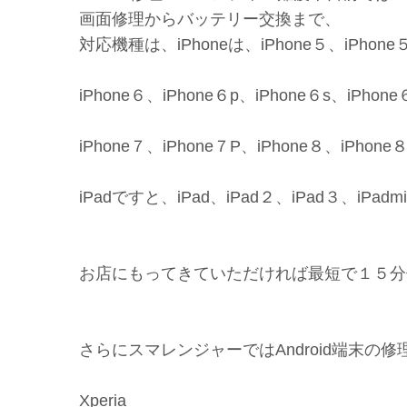
画面修理からバッテリー交換まで、
対応機種は、iPhoneは、iPhone５、iPhone５c
iPhone６、iPhone６p、iPhone６s、iPhone
iPhone７、iPhone７P、iPhone８、iPhone
iPadですと、iPad、iPad２、iPad３、iPadmin
お店にもってきていただければ最短で１５分修
さらにスマレンジャーではAndroid端末の
Xperia