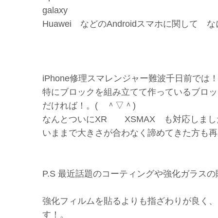
galaxy
Huawei などのAndroidスマホに関し
iPhone修理スマレンジャー難波千日前では
特にブロックを組み立てて作っているブロッ
だければ！。( ＾▽＾)
なんとついにXR XSMAX も対応しま
いままで大きさが合わなく諦めてきた方も再
P.S 最近話題のコーティングや強化ガラスの販
強化フィルムを貼るよりも指ざわりが良く、
す！。