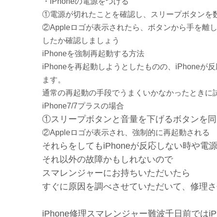
・iPhoneの電源をつける
①電源が切れたことを確認し、スリープボタンを数秒
②Appleロゴが表示されたら、ボタンから手を
したか確認しましょう
iPhoneを強制再起動する方法
iPhoneを再起動しようとしたものの、iPho
ます。
通常の再起動の手段でうまくいかなかったときに
iPhone7/7プラスの場合
①スリープボタンと音量を下げるボタンを同
②Appleロゴが表示され、強制的に再起動される
それらをしてもiPhoneが反応しない時や電
それ以外の故障かもしれないので
スマレンジャーにお持ちいただいたら
すぐに原因を調べさせていただいて、修理さ
iPhone修理スマレンジャー難波千日前ではi