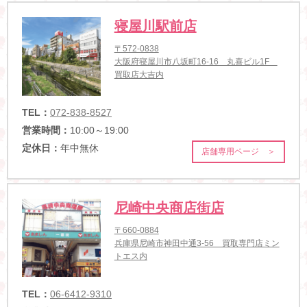
寝屋川駅前店
〒572-0838
大阪府寝屋川市八坂町16-16 丸喜ビル1F
買取店大吉内
TEL：
072-838-8527
営業時間：
10:00～19:00
定休日：
年中無休
店舗専用ページ ＞
尼崎中央商店街店
〒660-0884
兵庫県尼崎市神田中通3-56 買取専門店ミン
トエス内
TEL：
06-6412-9310