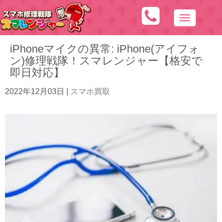
N
a
iPhoneマイクの異常: iPhone(アイフォ
v
ン)修理戦隊！スマレンジャー【格安で
i
即日対応】
g
a
2022年12月03日
|
スマホ買取
t
i
o
n