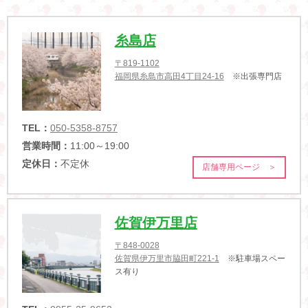
糸島店
〒819-1102
福岡県糸島市高田4丁目24-16
※出張専門店
TEL：
050-5358-8757
営業時間：
11:00～19:00
定休日：
不定休
店舗専用ページ ＞
佐賀伊万里店
〒848-0028
佐賀県伊万里市脇田町221-1
※駐車場スペー
ス有り