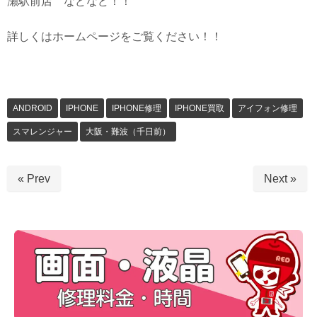
瀬駅前店 などなど！！
詳しくはホームページをご覧ください！！
ANDROID
IPHONE
IPHONE修理
IPHONE買取
アイフォン修理
スマレンジャー
大阪・難波（千日前）
« Prev
Next »