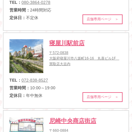
TEL：
080-3864-0278
営業時間：
24時間対応
定休日：
不定休
店舗専用ページ ＞
寝屋川駅前店
〒572-0838
大阪府寝屋川市八坂町16-16 丸喜ビル1F
買取店大吉内
TEL：
072-838-8527
営業時間：
10:00～19:00
定休日：
年中無休
店舗専用ページ ＞
尼崎中央商店街店
〒660-0884