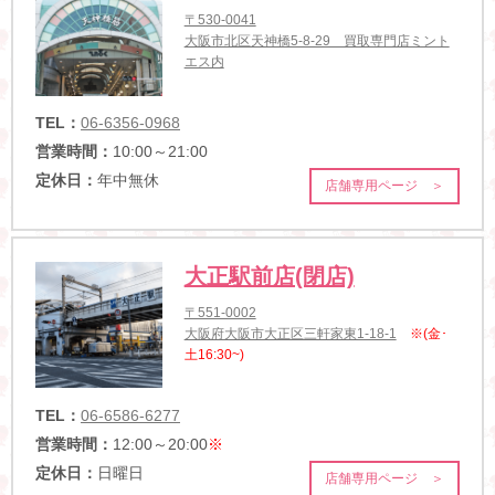
〒530-0041
大阪市北区天神橋5-8-29 買取専門店ミント
エス内
TEL：
06-6356-0968
営業時間：
10:00～21:00
定休日：
年中無休
店舗専用ページ ＞
大正駅前店(閉店)
〒551-0002
大阪府大阪市大正区三軒家東1-18-1
※(金･
土16:30~)
TEL：
06-6586-6277
営業時間：
12:00～20:00
※
定休日：
日曜日
店舗専用ページ ＞