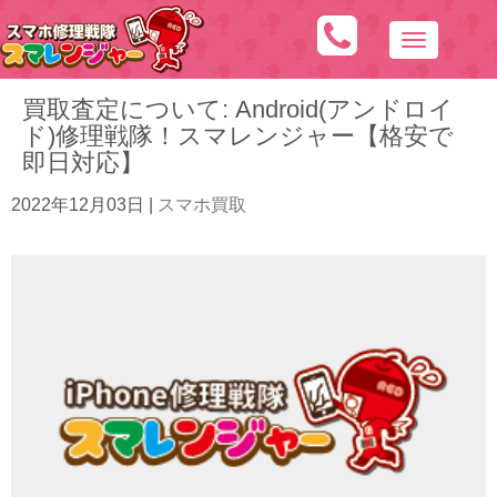
N
a
買取査定について: Android(アンドロイ
v
ド)修理戦隊！スマレンジャー【格安で
i
即日対応】
g
a
2022年12月03日
|
スマホ買取
t
i
o
n