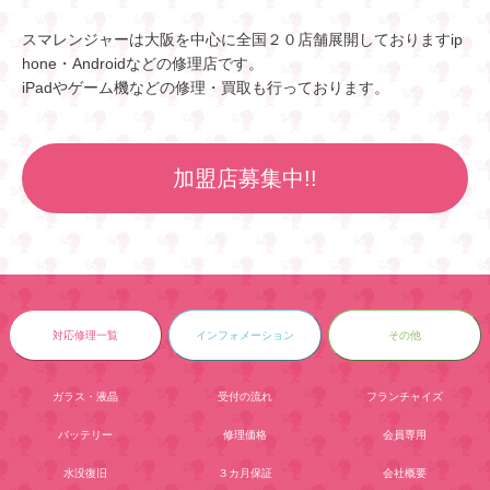
スマレンジャーは大阪を中心に全国２０店舗展開しておりますip
hone・Androidなどの修理店です。
iPadやゲーム機などの修理・買取も行っております。
加盟店募集中!!
対応修理一覧
インフォメーション
その他
ガラス・液晶
受付の流れ
フランチャイズ
バッテリー
修理価格
会員専用
水没復旧
３カ月保証
会社概要