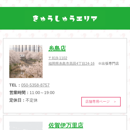
糸島店
〒819-1102
福岡県糸島市高田4丁目24-16
※出張専門店
TEL：
050-5358-8757
営業時間：
11:00～19:00
定休日：
不定休
店舗専用ページ ＞
佐賀伊万里店