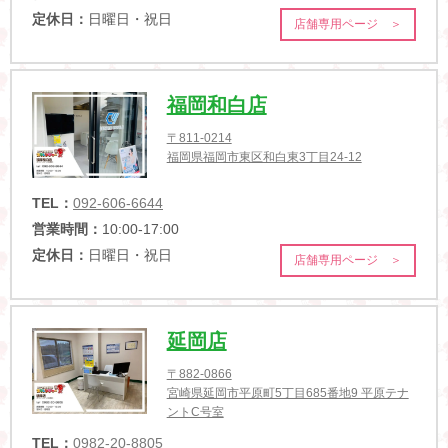
定休日：
日曜日・祝日
店舗専用ページ ＞
福岡和白店
〒811-0214
福岡県福岡市東区和白東3丁目24-12
TEL：
092-606-6644
営業時間：
10:00-17:00
定休日：
日曜日・祝日
店舗専用ページ ＞
延岡店
〒882-0866
宮崎県延岡市平原町5丁目685番地9 平原テナ
ントC号室
TEL：
0982-20-8805