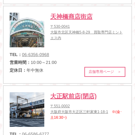
天神橋商店街店
〒530-0041
大阪市北区天神橋5-8-29 買取専門店ミント
エス内
TEL：
06-6356-0968
営業時間：
10:00～21:00
定休日：
年中無休
店舗専用ページ ＞
大正駅前店(閉店)
〒551-0002
大阪府大阪市大正区三軒家東1-18-1
※(金･
土16:30~)
TEL：
06-6586-6277