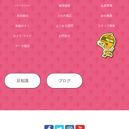
バッテリー
修理価格
会員専用
水没復旧
３カ月保証
会社概要
各種ボタン
よくある質問
スタッフ募集
カメラ･マイク
お問合せ
データ復旧
豆知識
ブログ