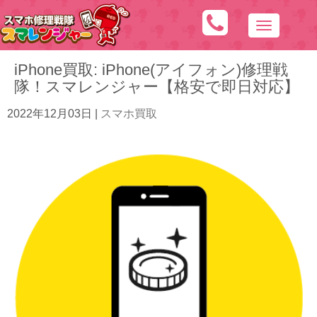
N
a
iPhone買取: iPhone(アイフォン)修理戦
v
隊！スマレンジャー【格安で即日対応】
i
g
2022年12月03日
|
スマホ買取
a
t
i
o
n