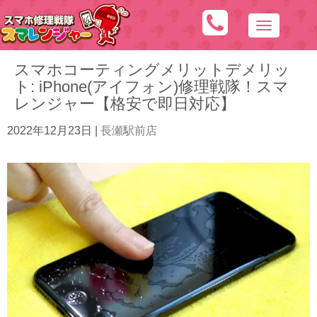
N
a
スマホコーティングメリットデメリッ
v
ト: iPhone(アイフォン)修理戦隊！スマ
i
レンジャー【格安で即日対応】
g
a
2022年12月23日
|
長瀬駅前店
t
i
o
n