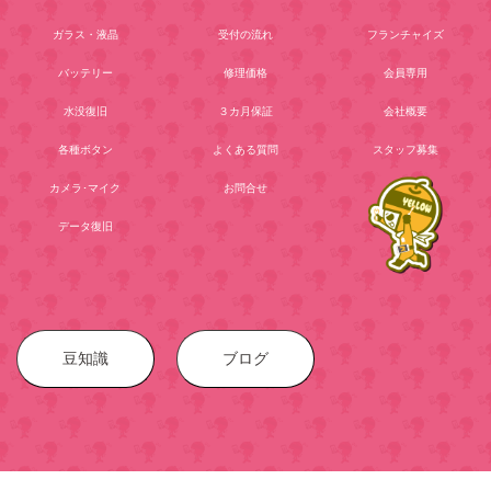
ガラス・液晶
受付の流れ
フランチャイズ
バッテリー
修理価格
会員専用
水没復旧
３カ月保証
会社概要
各種ボタン
よくある質問
スタッフ募集
カメラ･マイク
お問合せ
データ復旧
豆知識
ブログ