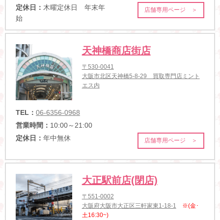
定休日：
木曜定休日 年末年
店舗専用ページ ＞
始
天神橋商店街店
〒530-0041
大阪市北区天神橋5-8-29 買取専門店ミント
エス内
TEL：
06-6356-0968
営業時間：
10:00～21:00
定休日：
年中無休
店舗専用ページ ＞
大正駅前店(閉店)
〒551-0002
大阪府大阪市大正区三軒家東1-18-1
※(金･
土16:30~)