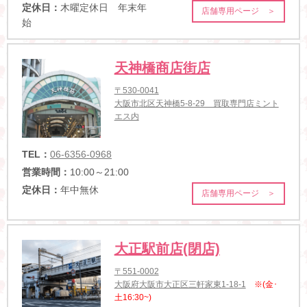
定休日：
木曜定休日 年末年
店舗専用ページ ＞
始
天神橋商店街店
〒530-0041
大阪市北区天神橋5-8-29 買取専門店ミント
エス内
TEL：
06-6356-0968
営業時間：
10:00～21:00
定休日：
年中無休
店舗専用ページ ＞
大正駅前店(閉店)
〒551-0002
大阪府大阪市大正区三軒家東1-18-1
※(金･
土16:30~)