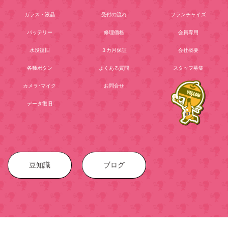
ガラス・液晶
受付の流れ
フランチャイズ
バッテリー
修理価格
会員専用
水没復旧
３カ月保証
会社概要
各種ボタン
よくある質問
スタッフ募集
カメラ･マイク
お問合せ
データ復旧
豆知識
ブログ