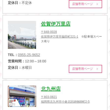
定休日：
不定休
店舗専用ページ ＞
佐賀伊万里店
〒848-0028
佐賀県伊万里市脇田町221-1
※駐車場スペー
ス有り
TEL：
0955-25-9652
営業時間：
12:00～18:00
定休日：
水曜日
店舗専用ページ ＞
北九州店
〒803-0821
福岡県北九州市小倉北区鋳物師町2-5