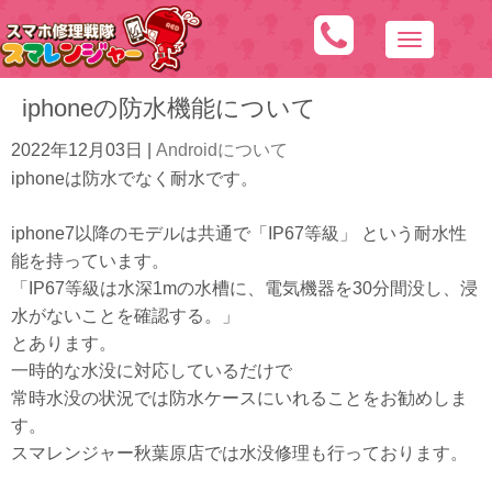
N
a
iphoneの防水機能について
v
i
2022年12月03日
|
Androidについて
g
iphoneは防水でなく耐水です。
a
t
iphone7以降のモデルは共通で「IP67等級」 という耐水性
i
能を持っています。
o
「IP67等級は水深1mの水槽に、電気機器を30分間没し、浸
n
水がないことを確認する。」
とあります。
一時的な水没に対応しているだけで
常時水没の状況では防水ケースにいれることをお勧めしま
す。
スマレンジャー秋葉原店では水没修理も行っております。