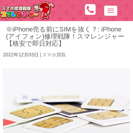
N
a
※iPhone売る前にSIMを抜く？: iPhone
v
(アイフォン)修理戦隊！スマレンジャー
i
【格安で即日対応】
g
a
2022年12月03日
|
スマホ買取
t
i
o
n