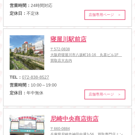
営業時間：
24時間対応
定休日：
不定休
店舗専用ページ ＞
寝屋川駅前店
〒572-0838
大阪府寝屋川市八坂町16-16 丸喜ビル1F
買取店大吉内
TEL：
072-838-8527
営業時間：
10:00～19:00
定休日：
年中無休
店舗専用ページ ＞
尼崎中央商店街店
〒660-0884
兵庫県尼崎市神田中通3-56 買取専門店ミン