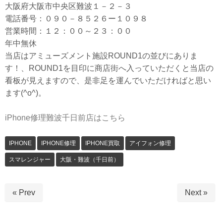
大阪府大阪市中央区難波１－２－３
電話番号：０９０－８５２６ー１０９８
営業時間：１２：００～２３：００
年中無休
当店はアミューズメント施設ROUND1の並びにありま
す！、ROUND1を目印に商店街へ入っていただくと当店の
看板が見えますので、是非足を運んでいただければと思い
ます(^o^)。
iPhone修理難波千日前店はこちら
IPHONE
IPHONE修理
IPHONE買取
アイフォン修理
スマレンジャー
大阪・難波（千日前）
« Prev
Next »