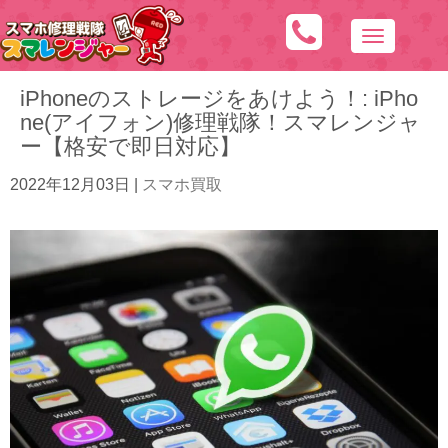
N
a
iPhoneのストレージをあけよう！: iPho
v
ne(アイフォン)修理戦隊！スマレンジャ
i
ー【格安で即日対応】
g
a
2022年12月03日
|
スマホ買取
t
i
o
n