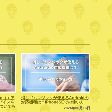
ag（エア
消しゴムマジックが使えるAndroidの
バイスを
対応機種は？iPhoneSEでの使い方
」についても
2024年06月16日