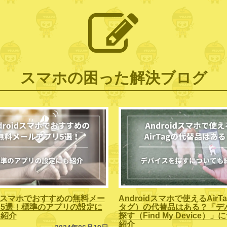
スマホの困った解決ブログ
oidスマホでおすすめの無料メー
Androidスマホで使えるAirT
5選！標準のアプリの設定に
タグ）の代替品はある？「デ
も紹介
探す（Find My Device）
紹介