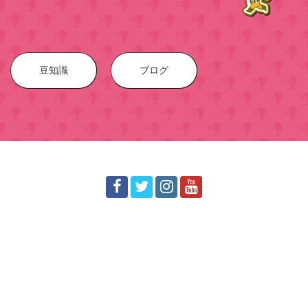
豆知識
ブログ
スマホ修理戦隊スマレンジャー！【全国２０店舗】業界ト
ップクラスの修理店グループへ！
© 2016-2023 スマホ
修理戦隊！スマレンジャー
All Rights R
eserved.