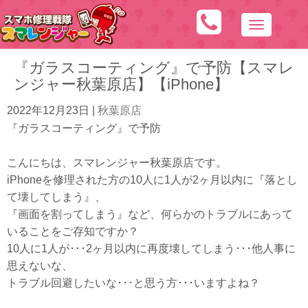
N
a
『ガラスコーティング』で予防【スマレ
v
ンジャー秋葉原店】【iPhone】
i
g
2022年12月23日
|
秋葉原店
a
『ガラスコーティング』で予防
t
i
こんにちは、スマレンジャー秋葉原店です。
o
iPhoneを修理された方の10人に1人が2ヶ月以内に『落とし
n
て壊してしまう』、
『画面を割ってしまう』など、何らかのトラブルにあって
いることをご存知ですか？
10人に1人が･･･2ヶ月以内に再度壊してしまう･･･他人事に
思えないな、
トラブル回避したいな･･･と思う方･･･いますよね？