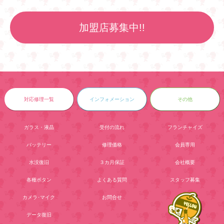
加盟店募集中!!
対応修理一覧
インフォメーション
その他
ガラス・液晶
受付の流れ
フランチャイズ
バッテリー
修理価格
会員専用
水没復旧
３カ月保証
会社概要
各種ボタン
よくある質問
スタッフ募集
カメラ･マイク
お問合せ
データ復旧