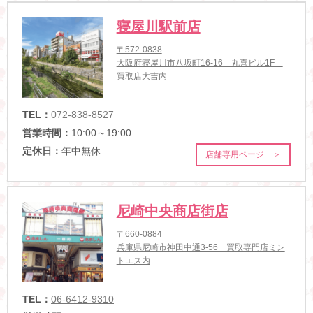
寝屋川駅前店
〒572-0838
大阪府寝屋川市八坂町16-16 丸喜ビル1F
買取店大吉内
TEL：
072-838-8527
営業時間：
10:00～19:00
定休日：
年中無休
店舗専用ページ ＞
尼崎中央商店街店
〒660-0884
兵庫県尼崎市神田中通3-56 買取専門店ミン
トエス内
TEL：
06-6412-9310