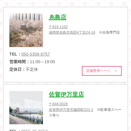
糸島店
〒819-1102
福岡県糸島市高田4丁目24-16
※出張専門店
TEL：
050-5358-8757
営業時間：
11:00～19:00
定休日：
不定休
店舗専用ページ ＞
佐賀伊万里店
〒848-0028
佐賀県伊万里市脇田町221-1
※駐車場スペー
ス有り