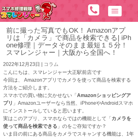
N
a
前に撮った写真でもOK！ Amazonアプ
v
リは「カメラ」で商品を検索できる| iPh
i
one修理｜データそのまま最短１５分！
g
スマレンジャー｜大阪から全国へ！
a
t
2022年12月23日
|
コラム
i
こんにちは、スマレンジャー大正駅前店です
o
今回は、 Amazonアプリでカメラを使って商品を検索する
n
方法をご紹介します。
スマホでの買い物に欠かせない「
Amazonショッピングア
プリ
」Amazonユーザーなら当然、iPhoneやAndroidスマホ
にインストールしていると思います。
実はこのアプリ、スマホならではの機能として「
カメラを
使って商品を検索できる
」のをご存知ですか？
いま目の前にある商品をカメラでスキャンする機能は、1年