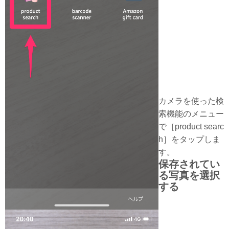
カメラを使った検
索機能のメニュー
で［product searc
h］をタップしま
す。
保存されてい
る写真を選択
する