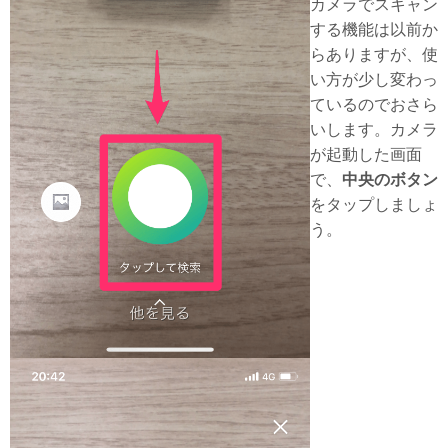
カメラでスキャン
する機能は以前か
らありますが、使
い方が少し変わっ
ているのでおさら
いします。カメラ
が起動した画面
で、
中央のボタン
をタップしましょ
う。