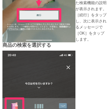
た検索機能の説明
が表示されます。
［続行］をタップ
し、次に表示され
るメッセージで
［OK］をタップ
します。
商品の検索を選択する