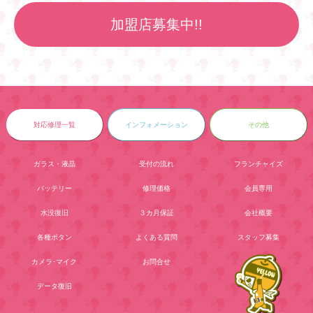
加盟店募集中!!
対応修理一覧
インフォメーション
その他
ガラス・液晶
受付の流れ
フランチャイズ
バッテリー
修理価格
会員専用
水没復旧
３カ月保証
会社概要
各種ボタン
よくある質問
スタッフ募集
カメラ･マイク
お問合せ
データ復旧