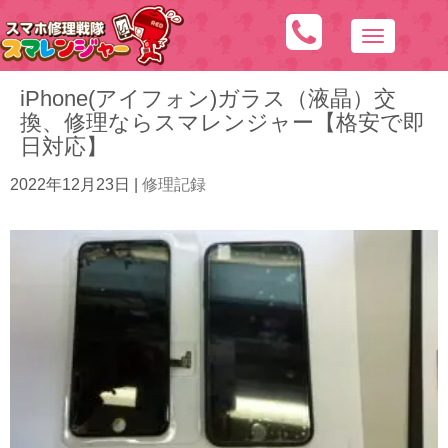
N
a
iPhone(アイフォン)ガラス（液晶）交
v
換、修理ならスマレンジャー【格安で即
i
日対応】
g
a
2022年12月23日
|
修理記録
t
i
o
n