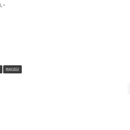
い
指紋認証