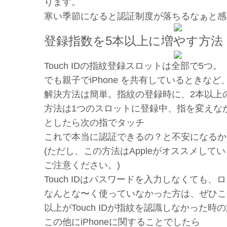
ります。
寒い季節になると認証制度が落ちるなぁと感
登録指数を5本以上に増やす方法
Touch IDの指紋登録スロットは全部で5つ。
でも親子でiPhone を共有しているとき
解決方法は簡単。指紋の登録時に、2本以上
方法は1つのスロットに登録中、指を変えなが
としたら次の指でタッチ
これで本当に認証できるの？と不安になるか
(ただし、この方法はAppleがオススメし
ご注意ください。)
Touch IDはパスワードを入力しなくても
なんとな〜く使っていなかった方は、ぜひこ
以上がTouch IDが指紋を認識しなかった時
この他にiPhoneに関することでしたら