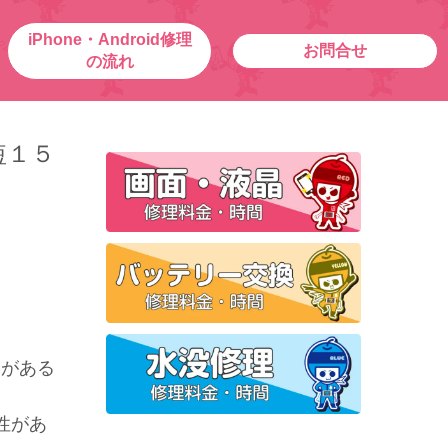
iPhone・Android修理
お問合せ
の流れ
短１５
とがある
性があ