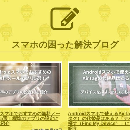
スマホの困った解決ブログ
oidスマホでおすすめの無料メー
Androidスマホで使えるAirT
5選！標準のアプリの設定に
タグ）の代替品はある？「デ
も紹介
探す（Find My Device）
紹介