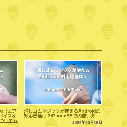
ag（エア
消しゴムマジックが使えるAndroidの
バイスを
対応機種は？iPhoneSEでの使い方
」についても
2024年06月16日