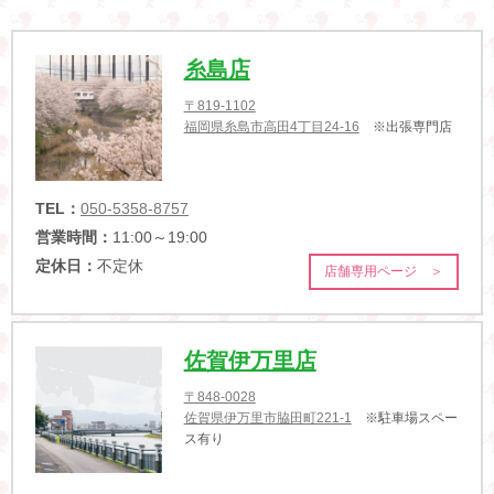
糸島店
〒819-1102
福岡県糸島市高田4丁目24-16
※出張専門店
TEL：
050-5358-8757
営業時間：
11:00～19:00
定休日：
不定休
店舗専用ページ ＞
佐賀伊万里店
〒848-0028
佐賀県伊万里市脇田町221-1
※駐車場スペー
ス有り