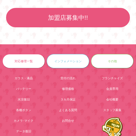
加盟店募集中!!
対応修理一覧
インフォメーション
その他
ガラス・液晶
受付の流れ
フランチャイズ
バッテリー
修理価格
会員専用
水没復旧
３カ月保証
会社概要
各種ボタン
よくある質問
スタッフ募集
カメラ･マイク
お問合せ
データ復旧