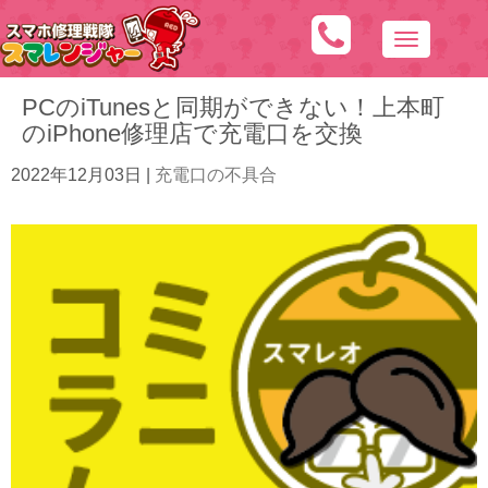
N
a
PCのiTunesと同期ができない！上本町
v
のiPhone修理店で充電口を交換
i
g
2022年12月03日
|
充電口の不具合
a
t
i
o
n