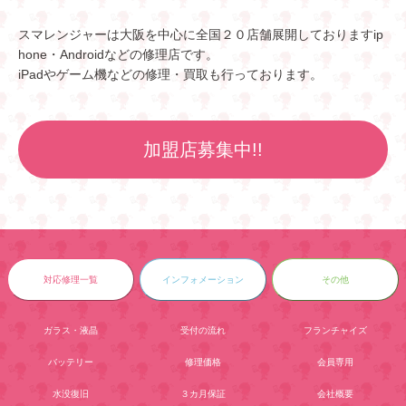
スマレンジャーは大阪を中心に全国２０店舗展開しておりますip
hone・Androidなどの修理店です。
iPadやゲーム機などの修理・買取も行っております。
加盟店募集中!!
対応修理一覧
インフォメーション
その他
ガラス・液晶
受付の流れ
フランチャイズ
バッテリー
修理価格
会員専用
水没復旧
３カ月保証
会社概要