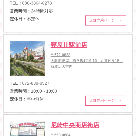
TEL：
080-3864-0278
営業時間：
24時間対応
定休日：
不定休
店舗専用ページ ＞
寝屋川駅前店
〒572-0838
大阪府寝屋川市八坂町16-16 丸喜ビル1F
買取店大吉内
TEL：
072-838-8527
営業時間：
10:00～19:00
定休日：
年中無休
店舗専用ページ ＞
尼崎中央商店街店
〒660-0884