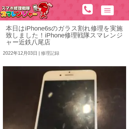
N
a
本日はiPhone6sのガラス割れ修理を実施
v
致しました！iPhone修理戦隊スマレンジ
i
ャー近鉄八尾店
g
a
2022年12月03日
|
修理記録
t
i
o
n