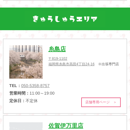
糸島店
〒819-1102
福岡県糸島市高田4丁目24-16
※出張専門店
TEL：
050-5358-8757
営業時間：
11:00～19:00
定休日：
不定休
店舗専用ページ ＞
佐賀伊万里店