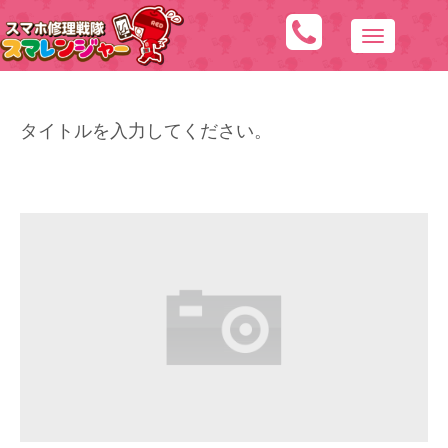
N
a
v
i
タイトルを入力してください。
g
a
t
i
o
n