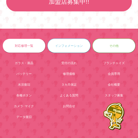
加盟店募集中!!
対応修理一覧
インフォメーション
その他
ガラス・液晶
受付の流れ
フランチャイズ
バッテリー
修理価格
会員専用
水没復旧
３カ月保証
会社概要
各種ボタン
よくある質問
スタッフ募集
カメラ･マイク
お問合せ
データ復旧