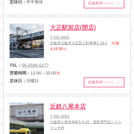
定休日：
年中無休
店舗専用ページ ＞
大正駅前店(閉店)
〒551-0002
大阪府大阪市大正区三軒家東1-18-1
※(金･
土16:30~)
TEL：
06-6586-6277
営業時間：
12:00～20:00
※
定休日：
日曜日
店舗専用ページ ＞
近鉄八尾本店
〒581-0003
大阪府八尾市本町1-4-10 買取専門店ベスト
リッチ内