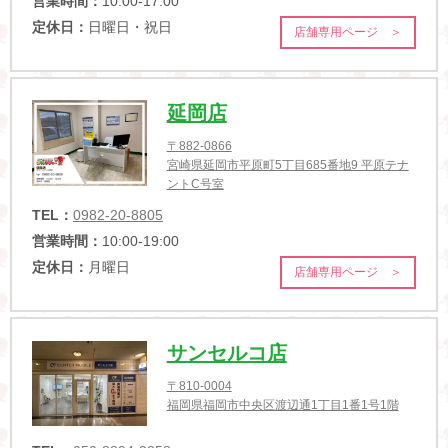
営業時間：
10:00-17:00
定休日：
日曜日・祝日
店舗専用ページ ＞
延岡店
〒882-0866
宮崎県延岡市平原町5丁目685番地9 平原テナ
ントC号室
TEL：
0982-20-8805
営業時間：
10:00-19:00
定休日：
月曜日
店舗専用ページ ＞
サンセルコ店
〒810-0004
福岡県福岡市中央区渡辺通1丁目1番1号1階