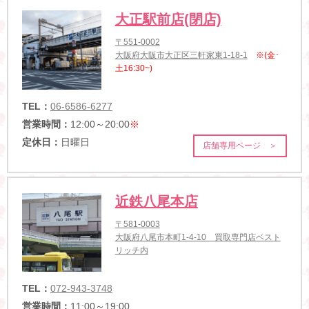
大正駅前店(閉店)
〒551-0002
大阪府大阪市大正区三軒家東1-18-1
※(金･
土16:30~)
TEL：
06-6586-6277
営業時間：
12:00～20:00
※
定休日：
日曜日
店舗専用ページ ＞
近鉄八尾本店
〒581-0003
大阪府八尾市本町1-4-10 買取専門店ベスト
リッチ内
TEL：
072-943-3748
営業時間：
11:00～19:00