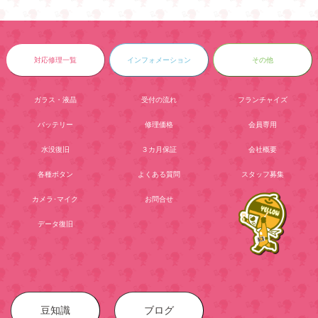
対応修理一覧
インフォメーション
その他
ガラス・液晶
受付の流れ
フランチャイズ
バッテリー
修理価格
会員専用
水没復旧
３カ月保証
会社概要
各種ボタン
よくある質問
スタッフ募集
カメラ･マイク
お問合せ
データ復旧
豆知識
ブログ