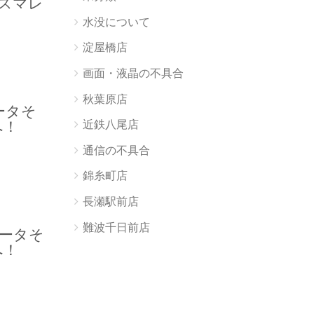
！スマレ
水没について
淀屋橋店
画面・液晶の不具合
秋葉原店
データそ
へ！
近鉄八尾店
通信の不具合
錦糸町店
長瀬駅前店
難波千日前店
データそ
へ！