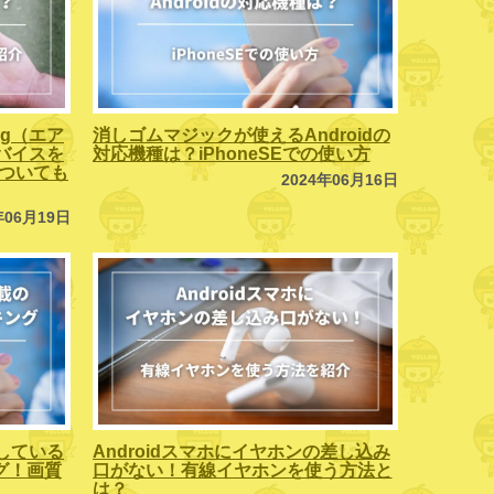
ag（エア
消しゴムマジックが使えるAndroidの
バイスを
対応機種は？iPhoneSEでの使い方
」についても
2024年06月16日
年06月19日
している
Androidスマホにイヤホンの差し込み
ング！画質
口がない！有線イヤホンを使う方法と
は？