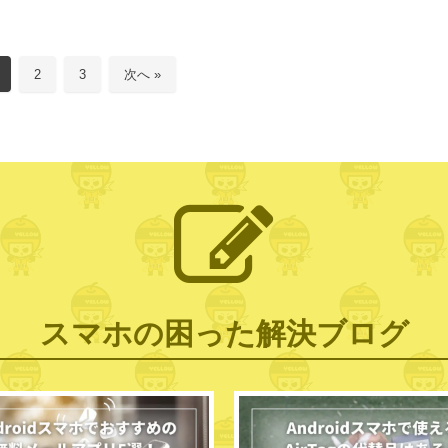
2
3
次へ »
スマホの困った解決ブログ