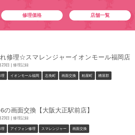
修理価格
店舗一覧
割れ修理☆スマレンジャーイオンモール福岡店
月23日
|
修理記録
修理
イオンモール福岡
志免町
画面交換
粕屋町
糟屋郡
one6の画面交換【大阪大正駅前店】
月23日
|
修理記録
修理
アイフォン修理
スマレンジャー
画面交換