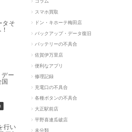
コラム
スマホ買取
データそ
ドン・キホーテ梅田店
へ！
バックアップ・データ復旧
バッテリーの不具合
佐賀伊万里店
便利なアプリ
理｜デー
修理記録
全国
充電口の不具合
各種ボタンの不具合
換
大正駅前店
平野喜連瓜破店
を行い
未分類