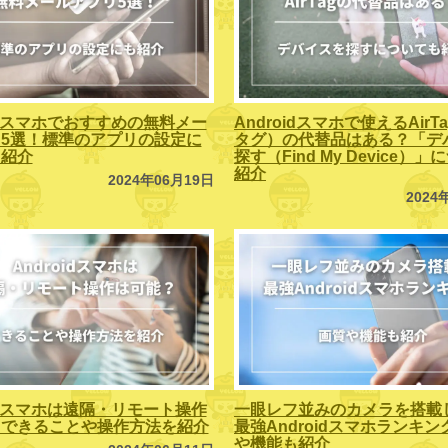
oidスマホでおすすめの無料メー
Androidスマホで使えるAirT
5選！標準のアプリの設定に
タグ）の代替品はある？「デ
も紹介
探す（Find My Device）
紹介
2024年06月19日
2024
oidスマホは遠隔・リモート操作
一眼レフ並みのカメラを搭載
？できることや操作方法を紹介
最強Androidスマホランキ
や機能も紹介