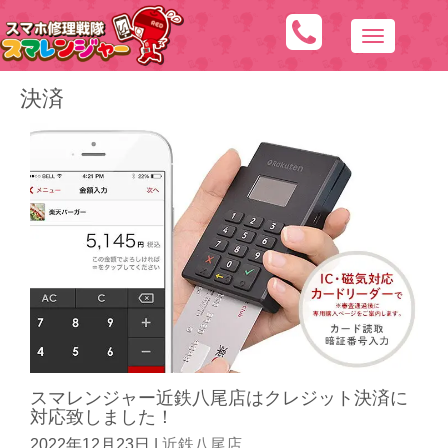
N
a
決済
v
i
g
a
t
i
o
n
スマレンジャー近鉄八尾店はクレジット決済に
対応致しました！
2022年12月23日
|
近鉄八尾店