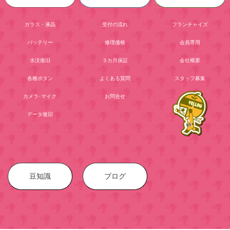
ガラス・液晶
受付の流れ
フランチャイズ
バッテリー
修理価格
会員専用
水没復旧
３カ月保証
会社概要
各種ボタン
よくある質問
スタッフ募集
カメラ･マイク
お問合せ
データ復旧
豆知識
ブログ