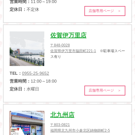
営業時間：
11:00～19:00
定休日：
不定休
店舗専用ページ ＞
佐賀伊万里店
〒848-0028
佐賀県伊万里市脇田町221-1
※駐車場スペー
ス有り
TEL：
0955-25-9652
営業時間：
12:00～18:00
定休日：
水曜日
店舗専用ページ ＞
北九州店
〒803-0821
福岡県北九州市小倉北区鋳物師町2-5