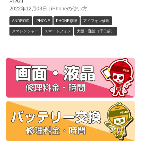
対応】
2022年12月03日
|
iPhoneの使い方
ANDROID
IPHONE
PHONE修理
アイフォン修理
スマレンジャー
スマートフォン
大阪・難波（千日前）