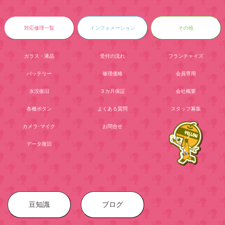
対応修理一覧
インフォメーション
その他
ガラス・液晶
受付の流れ
フランチャイズ
バッテリー
修理価格
会員専用
水没復旧
３カ月保証
会社概要
各種ボタン
よくある質問
スタッフ募集
カメラ･マイク
お問合せ
データ復旧
豆知識
ブログ