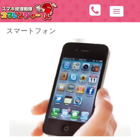
N
a
スマートフォン
v
i
g
a
t
i
o
n