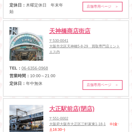
定休日：
木曜定休日 年末年
店舗専用ページ ＞
始
天神橋商店街店
〒530-0041
大阪市北区天神橋5-8-29 買取専門店ミント
エス内
TEL：
06-6356-0968
営業時間：
10:00～21:00
定休日：
年中無休
店舗専用ページ ＞
大正駅前店(閉店)
〒551-0002
大阪府大阪市大正区三軒家東1-18-1
※(金･
土16:30~)