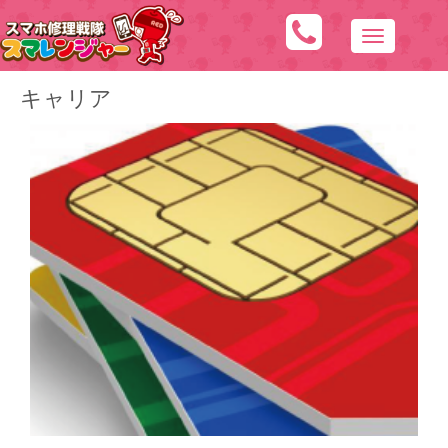
N
a
キャリア
v
i
g
a
t
i
o
n