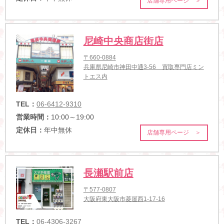
店舗専用ページ ＞
尼崎中央商店街店
〒660-0884
兵庫県尼崎市神田中通3-56 買取専門店ミン
トエス内
TEL：
06-6412-9310
営業時間：
10:00～19:00
定休日：
年中無休
店舗専用ページ ＞
長瀬駅前店
〒577-0807
大阪府東大阪市菱屋西1-17-16
TEL：
06-4306-3267