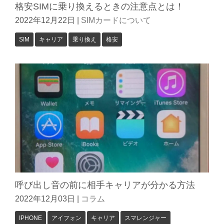
格安SIMに乗り換えるときの注意点とは！
2022年12月22日
|
SIMカードについて
SIM
キャリア
乗り換え
格安
呼び出し音の前に相手キャリアが分かる方法
2022年12月03日
|
コラム
IPHONE
アイフォン
キャリア
スマレンジャー