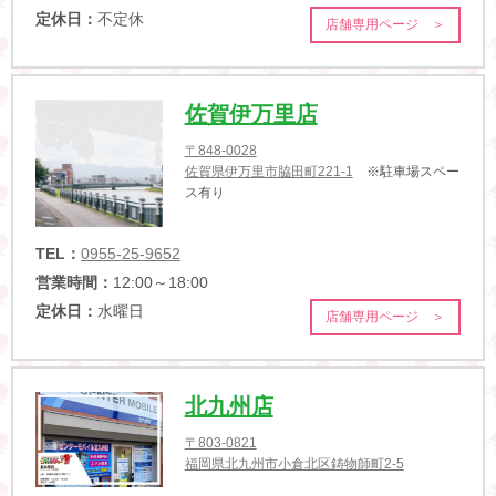
定休日：
不定休
店舗専用ページ ＞
佐賀伊万里店
〒848-0028
佐賀県伊万里市脇田町221-1
※駐車場スペー
ス有り
TEL：
0955-25-9652
営業時間：
12:00～18:00
定休日：
水曜日
店舗専用ページ ＞
北九州店
〒803-0821
福岡県北九州市小倉北区鋳物師町2-5