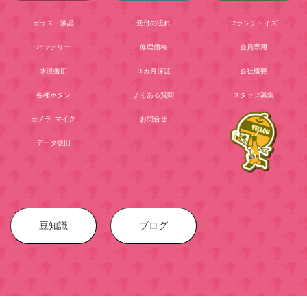
ガラス・液晶
受付の流れ
フランチャイズ
バッテリー
修理価格
会員専用
水没復旧
３カ月保証
会社概要
各種ボタン
よくある質問
スタッフ募集
カメラ･マイク
お問合せ
データ復旧
豆知識
ブログ