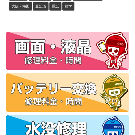
大阪・梅田
豆知識
通話
雑学