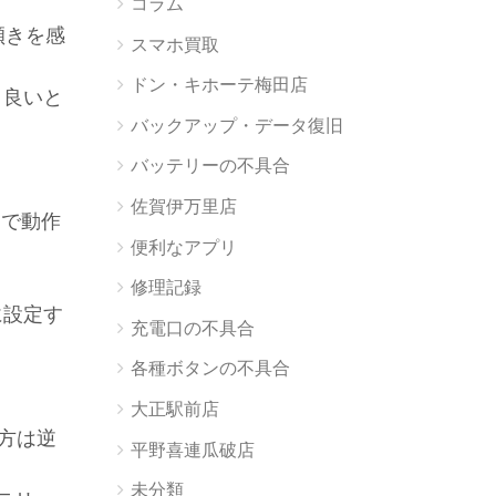
コラム
傾きを感
スマホ買取
ドン・キホーテ梅田店
と良いと
バックアップ・データ復旧
バッテリーの不具合
佐賀伊万里店
ドで動作
便利なアプリ
修理記録
に設定す
充電口の不具合
各種ボタンの不具合
大正駅前店
る方は逆
平野喜連瓜破店
未分類