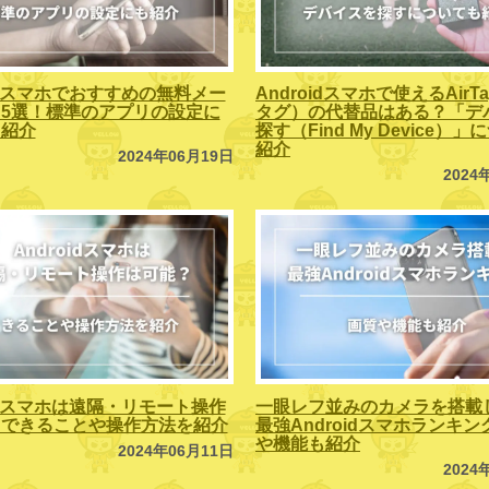
oidスマホでおすすめの無料メー
Androidスマホで使えるAirT
5選！標準のアプリの設定に
タグ）の代替品はある？「デ
も紹介
探す（Find My Device）
紹介
2024年06月19日
2024
oidスマホは遠隔・リモート操作
一眼レフ並みのカメラを搭載
？できることや操作方法を紹介
最強Androidスマホランキ
や機能も紹介
2024年06月11日
2024