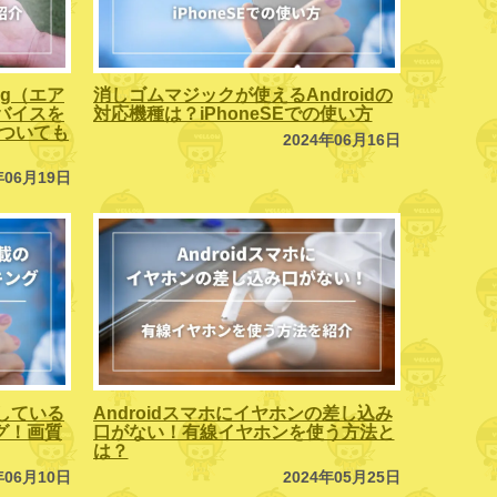
ag（エア
消しゴムマジックが使えるAndroidの
バイスを
対応機種は？iPhoneSEでの使い方
」についても
2024年06月16日
年06月19日
している
Androidスマホにイヤホンの差し込み
ング！画質
口がない！有線イヤホンを使う方法と
は？
年06月10日
2024年05月25日