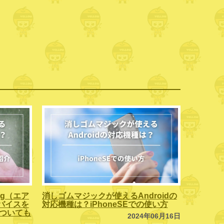
ag（エア
消しゴムマジックが使えるAndroidの
バイスを
対応機種は？iPhoneSEでの使い方
」についても
2024年06月16日