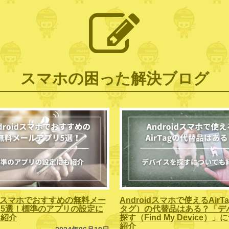
スマホの困った解決ブログ
oidスマホでおすすめの無料メー
Androidスマホで使えるAirT
5選！標準のアプリの設定に
タグ）の代替品はある？「デ
も紹介
探す（Find My Device）
紹介