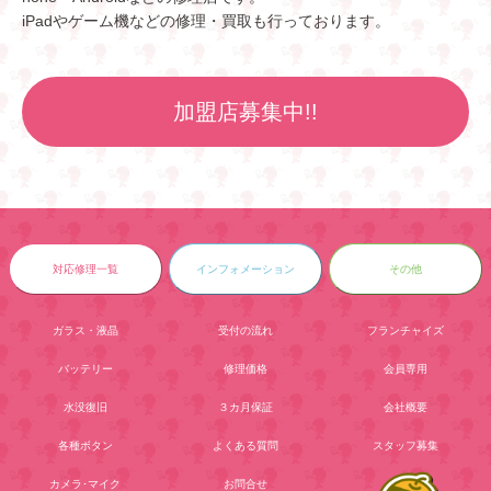
iPadやゲーム機などの修理・買取も行っております。
加盟店募集中!!
対応修理一覧
インフォメーション
その他
ガラス・液晶
受付の流れ
フランチャイズ
バッテリー
修理価格
会員専用
水没復旧
３カ月保証
会社概要
各種ボタン
よくある質問
スタッフ募集
カメラ･マイク
お問合せ