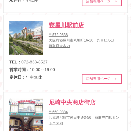
店舗専用ページ ＞
寝屋川駅前店
〒572-0838
大阪府寝屋川市八坂町16-16 丸喜ビル1F
買取店大吉内
TEL：
072-838-8527
営業時間：
10:00～19:00
定休日：
年中無休
店舗専用ページ ＞
尼崎中央商店街店
〒660-0884
兵庫県尼崎市神田中通3-56 買取専門店ミン
トエス内