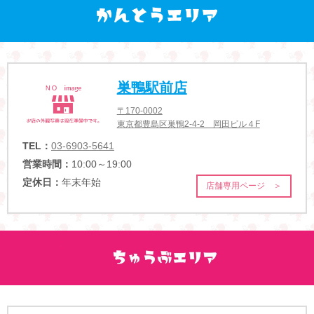
巣鴨駅前店
〒170-0002
東京都豊島区巣鴨2-4-2 岡田ビル４F
TEL：
03-6903-5641
営業時間：
10:00～19:00
定休日：
年末年始
店舗専用ページ ＞