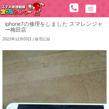
N
a
iphone7の修理をしました スマレンジャ
v
ー梅田店
i
g
2022年12月03日
|
修理記録
a
t
i
o
n