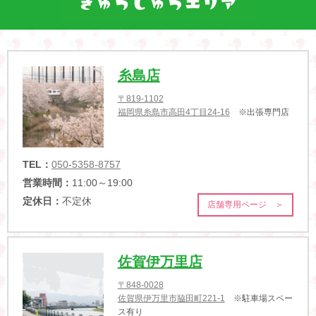
糸島店
〒819-1102
福岡県糸島市高田4丁目24-16
※出張専門店
TEL：
050-5358-8757
営業時間：
11:00～19:00
定休日：
不定休
店舗専用ページ ＞
佐賀伊万里店
〒848-0028
佐賀県伊万里市脇田町221-1
※駐車場スペー
ス有り