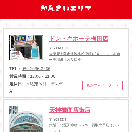
ドン・キホーテ梅田店
〒530-0018
大阪府大阪市北区小松原町4-16 ドン・キホ
ーテ梅田店入り口横
TEL：
080-2096-3266
営業時間：
12:00～21:00
定休日：
木曜定休日 年末年
店舗専用ページ ＞
始
天神橋商店街店
〒530-0041
大阪市北区天神橋5-8-29 買取専門店ミント
エス内