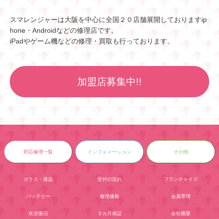
スマレンジャーは大阪を中心に全国２０店舗展開しておりますip
hone・Androidなどの修理店です。
iPadやゲーム機などの修理・買取も行っております。
加盟店募集中!!
対応修理一覧
インフォメーション
その他
ガラス・液晶
受付の流れ
フランチャイズ
バッテリー
修理価格
会員専用
水没復旧
３カ月保証
会社概要