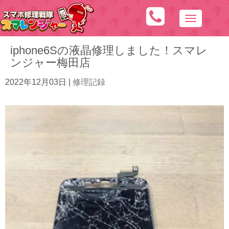
N
a
iphone6Sの液晶修理しました！スマレ
v
ンジャー梅田店
i
g
2022年12月03日
|
修理記録
a
t
i
o
n