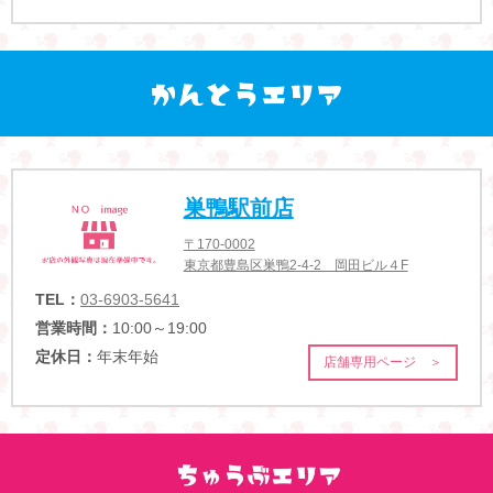
巣鴨駅前店
〒170-0002
東京都豊島区巣鴨2-4-2 岡田ビル４F
TEL：
03-6903-5641
営業時間：
10:00～19:00
定休日：
年末年始
店舗専用ページ ＞