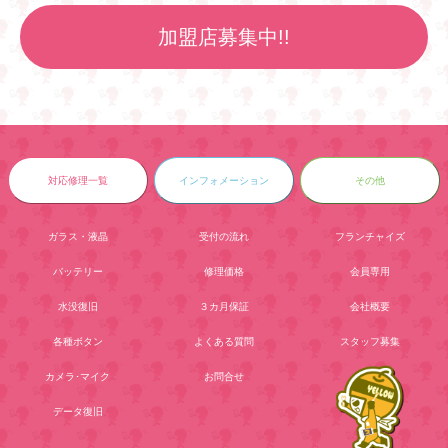
加盟店募集中!!
対応修理一覧
インフォメーション
その他
ガラス・液晶
受付の流れ
フランチャイズ
バッテリー
修理価格
会員専用
水没復旧
３カ月保証
会社概要
各種ボタン
よくある質問
スタッフ募集
カメラ･マイク
お問合せ
データ復旧