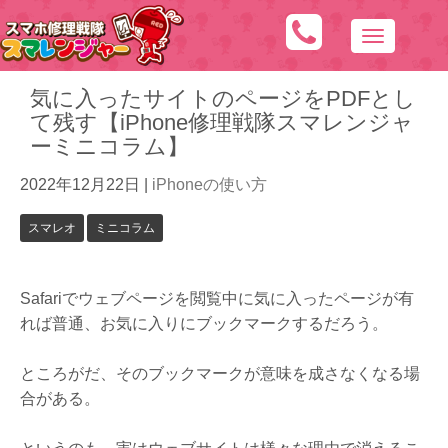
N
a
気に入ったサイトのページをPDFとし
v
て残す【iPhone修理戦隊スマレンジャ
i
ーミニコラム】
g
a
2022年12月22日
|
iPhoneの使い方
t
スマレオ
ミニコラム
i
o
n
Safariでウェブページを閲覧中に気に入ったページが有
れば普通、お気に入りにブックマークするだろう。
ところがだ、そのブックマークが意味を成さなくなる場
合がある。