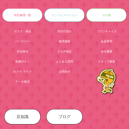
対応修理一覧
インフォメーション
その他
ガラス・液晶
受付の流れ
フランチャイズ
バッテリー
修理価格
会員専用
水没復旧
３カ月保証
会社概要
各種ボタン
よくある質問
スタッフ募集
カメラ･マイク
お問合せ
データ復旧
豆知識
ブログ