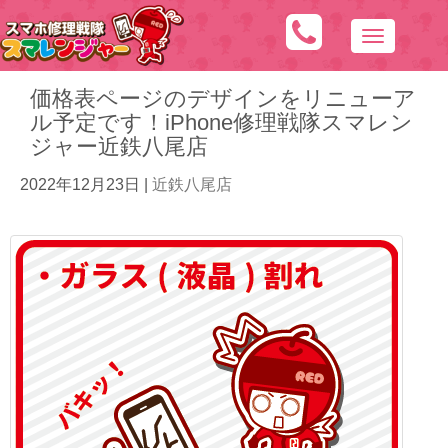
N
a
価格表ページのデザインをリニューア
v
ル予定です！iPhone修理戦隊スマレン
i
ジャー近鉄八尾店
g
a
2022年12月23日
|
近鉄八尾店
t
i
o
n