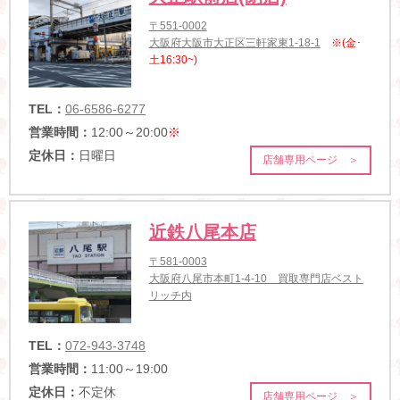
〒551-0002
大阪府大阪市大正区三軒家東1-18-1
※(金･
土16:30~)
TEL：
06-6586-6277
営業時間：
12:00～20:00
※
定休日：
日曜日
店舗専用ページ ＞
近鉄八尾本店
〒581-0003
大阪府八尾市本町1-4-10 買取専門店ベスト
リッチ内
TEL：
072-943-3748
営業時間：
11:00～19:00
定休日：
不定休
店舗専用ページ ＞