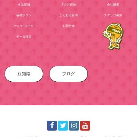
バッテリー
修理価格
会員専用
水没復旧
３カ月保証
会社概要
各種ボタン
よくある質問
スタッフ募集
カメラ･マイク
お問合せ
データ復旧
豆知識
ブログ