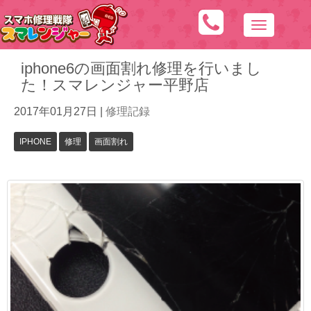
N
a
iphone6の画面割れ修理を行いまし
v
た！スマレンジャー平野店
i
g
2017年01月27日
|
修理記録
a
t
IPHONE
修理
画面割れ
i
o
n