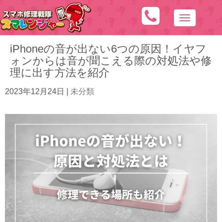
N
a
iPhoneの音が出ない6つの原因！イヤフ
v
ォンからは音が聞こえる際の対処法や修
i
理に出す方法を紹介
g
a
2023年12月24日
|
未分類
t
i
o
n