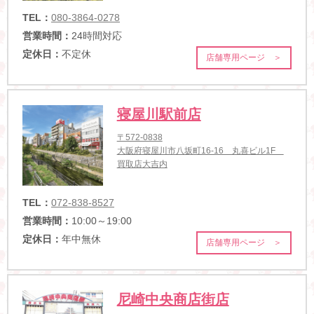
TEL：
080-3864-0278
営業時間：
24時間対応
定休日：
不定休
店舗専用ページ ＞
寝屋川駅前店
〒572-0838
大阪府寝屋川市八坂町16-16 丸喜ビル1F
買取店大吉内
TEL：
072-838-8527
営業時間：
10:00～19:00
定休日：
年中無休
店舗専用ページ ＞
尼崎中央商店街店