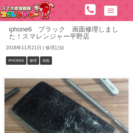
N
a
iphone6 ブラック 画面修理しまし
v
た！スマレンジャー平野店
i
g
2016年11月21日
|
修理記録
a
t
IPHONE6
修理
画面
i
o
n