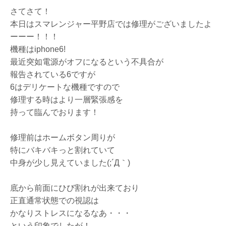
さてさて！
本日はスマレンジャー平野店では修理がございましたよ
ーーー！！！
機種はiphone6!
最近突如電源がオフになるという不具合が
報告されている6ですが
6はデリケートな機種ですので
修理する時はより一層緊張感を
持って臨んでおります！
修理前はホームボタン周りが
特にバキバキっと割れていて
中身が少し見えていました(;´Д｀)
底から前面にひび割れが出来ており
正直通常状態での視認は
かなりストレスになるなあ・・・
という印象でしたが！