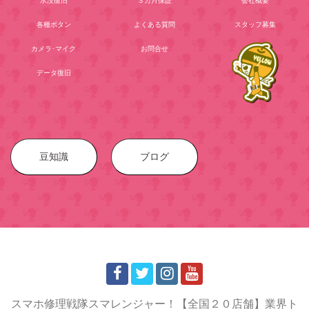
水没復旧
３カ月保証
会社概要
各種ボタン
よくある質問
スタッフ募集
カメラ･マイク
お問合せ
データ復旧
豆知識
ブログ
スマホ修理戦隊スマレンジャー！【全国２０店舗】業界ト