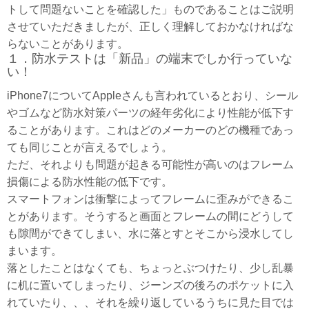
トして問題ないことを確認した」ものであることはご説明
させていただきましたが、正しく理解しておかなければな
らないことがあります。
１．防水テストは「新品」の端末でしか行っていな
い！
iPhone7についてAppleさんも言われているとおり、シール
やゴムなど防水対策パーツの経年劣化により性能が低下す
ることがあります。これはどのメーカーのどの機種であっ
ても同じことが言えるでしょう。
ただ、それよりも問題が起きる可能性が高いのはフレーム
損傷による防水性能の低下です。
スマートフォンは衝撃によってフレームに歪みができるこ
とがあります。そうすると画面とフレームの間にどうして
も隙間ができてしまい、水に落とすとそこから浸水してし
まいます。
落としたことはなくても、ちょっとぶつけたり、少し乱暴
に机に置いてしまったり、ジーンズの後ろのポケットに入
れていたり、、、それを繰り返しているうちに見た目では