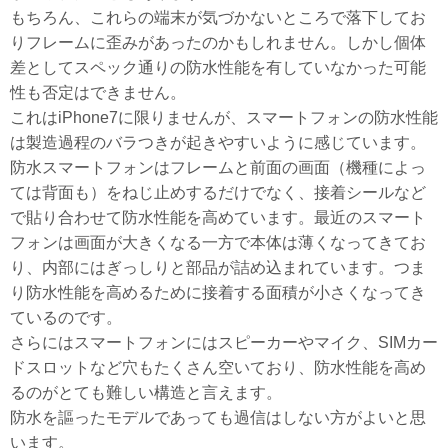
もちろん、これらの端末が気づかないところで落下してお
りフレームに歪みがあったのかもしれません。しかし個体
差としてスペック通りの防水性能を有していなかった可能
性も否定はできません。
これはiPhone7に限りませんが、スマートフォンの防水性能
は製造過程のバラつきが起きやすいように感じています。
防水スマートフォンはフレームと前面の画面（機種によっ
ては背面も）をねじ止めするだけでなく、接着シールなど
で貼り合わせて防水性能を高めています。最近のスマート
フォンは画面が大きくなる一方で本体は薄くなってきてお
り、内部にはぎっしりと部品が詰め込まれています。つま
り防水性能を高めるために接着する面積が小さくなってき
ているのです。
さらにはスマートフォンにはスピーカーやマイク、SIMカー
ドスロットなど穴もたくさん空いており、防水性能を高め
るのがとても難しい構造と言えます。
防水を謳ったモデルであっても過信はしない方がよいと思
います。