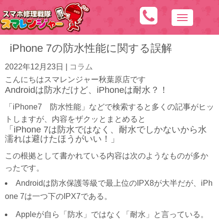
N
a
iPhone 7の防水性能に関する誤解
v
i
2022年12月23日
|
コラム
g
こんにちはスマレンジャー秋葉原店です
a
Androidは防水だけど、iPhoneは耐水？！
t
「iPhone7 防水性能」などで検索すると多くの記事がヒッ
i
トしますが、内容をザクッとまとめると
o
「iPhone 7は防水ではなく、耐水でしかないから水
濡れは避けたほうがいい！」
n
この根拠として書かれている内容は次のようなものが多か
ったです。
Androidは防水保護等級で最上位のIPX8が大半だが、iPh
one 7は一つ下のIPX7である。
Appleが自ら「防水」ではなく「耐水」と言っている。