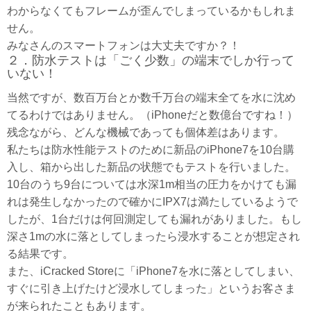
わからなくてもフレームが歪んでしまっているかもしれま
せん。
みなさんのスマートフォンは大丈夫ですか？！
２．防水テストは「ごく少数」の端末でしか行って
いない！
当然ですが、数百万台とか数千万台の端末全てを水に沈め
てるわけではありません。（iPhoneだと数億台ですね！）
残念ながら、どんな機械であっても個体差はあります。
私たちは防水性能テストのために新品のiPhone7を10台購
入し、箱から出した新品の状態でもテストを行いました。
10台のうち9台については水深1m相当の圧力をかけても漏
れは発生しなかったので確かにIPX7は満たしているようで
したが、1台だけは何回測定しても漏れがありました。もし
深さ1mの水に落としてしまったら浸水することが想定され
る結果です。
また、iCracked Storeに「iPhone7を水に落としてしまい、
すぐに引き上げたけど浸水してしまった」というお客さま
が来られたこともあります。