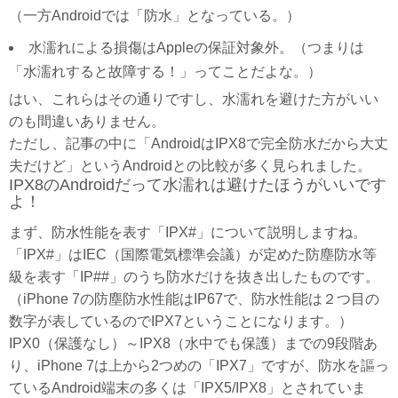
（一方Androidでは「防水」となっている。）
水濡れによる損傷はAppleの保証対象外。（つまりは
「水濡れすると故障する！」ってことだよな。）
はい、これらはその通りですし、水濡れを避けた方がいい
のも間違いありません。
ただし、記事の中に「AndroidはIPX8で完全防水だから大丈
夫だけど」というAndroidとの比較が多く見られました。
IPX8のAndroidだって水濡れは避けたほうがいいです
よ！
まず、防水性能を表す「IPX#」について説明しますね。
「IPX#」はIEC（国際電気標準会議）が定めた防塵防水等
級を表す「IP##」のうち防水だけを抜き出したものです。
（iPhone 7の防塵防水性能はIP67で、防水性能は２つ目の
数字が表しているのでIPX7ということになります。）
IPX0（保護なし）～IPX8（水中でも保護）までの9段階あ
り、iPhone 7は上から2つめの「IPX7」ですが、防水を謳っ
ているAndroid端末の多くは「IPX5/IPX8」とされていま