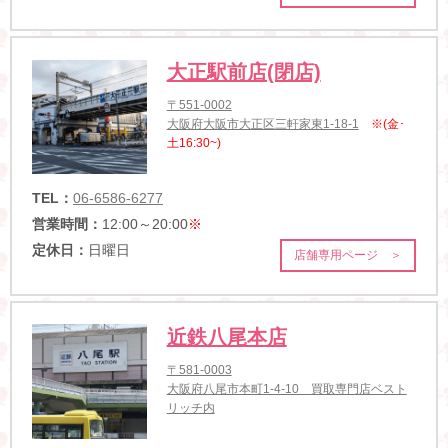
大正駅前店(閉店)
〒551-0002
大阪府大阪市大正区三軒家東1-18-1
※(金･
土16:30~)
TEL：
06-6586-6277
営業時間：
12:00～20:00
※
定休日：
日曜日
店舗専用ページ ＞
近鉄八尾本店
〒581-0003
大阪府八尾市本町1-4-10 買取専門店ベスト
リッチ内