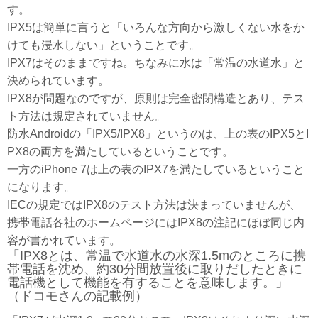
す。
IPX5は簡単に言うと「いろんな方向から激しくない水をか
けても浸水しない」ということです。
IPX7はそのままですね。ちなみに水は「常温の水道水」と
決められています。
IPX8が問題なのですが、原則は完全密閉構造とあり、テス
ト方法は規定されていません。
防水Androidの「IPX5/IPX8」というのは、上の表のIPX5とI
PX8の両方を満たしているということです。
一方のiPhone 7は上の表のIPX7を満たしているということ
になります。
IECの規定ではIPX8のテスト方法は決まっていませんが、
携帯電話各社のホームページにはIPX8の注記にほぼ同じ内
容が書かれています。
「IPX8とは、常温で水道水の水深1.5mのところに携
帯電話を沈め、約30分間放置後に取りだしたときに
電話機として機能を有することを意味します。」
（ドコモさんの記載例）