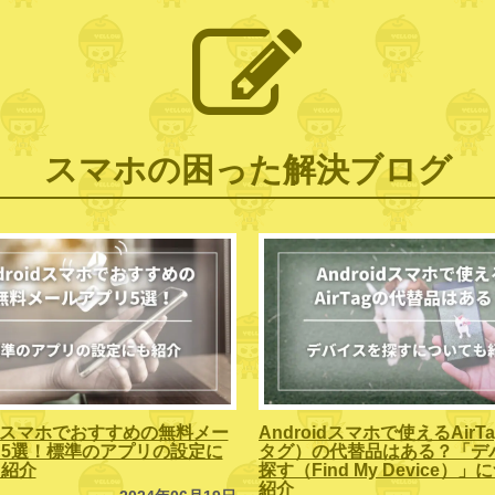
スマホの困った解決ブログ
oidスマホでおすすめの無料メー
Androidスマホで使えるAirT
5選！標準のアプリの設定に
タグ）の代替品はある？「デ
も紹介
探す（Find My Device）
紹介