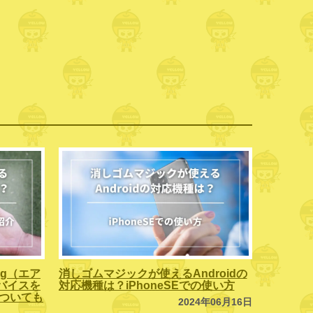
ag（エア
消しゴムマジックが使えるAndroidの
バイスを
対応機種は？iPhoneSEでの使い方
」についても
2024年06月16日